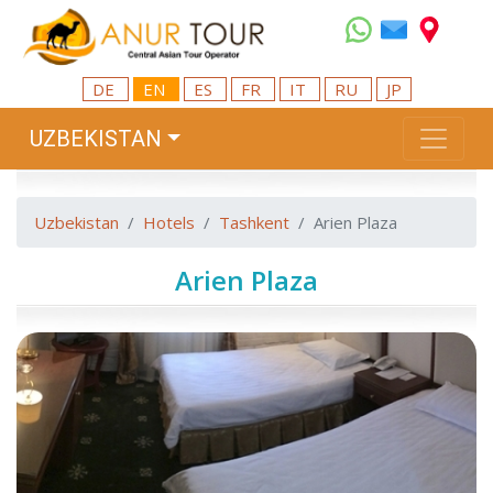
DE
EN
ES
FR
IT
RU
JP
UZBEKISTAN
Uzbekistan
Hotels
Tashkent
Arien Plaza
Arien Plaza