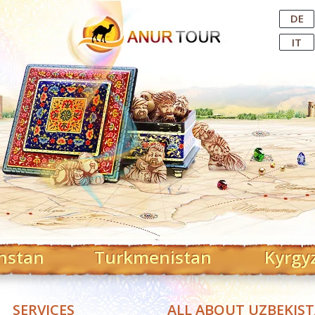
Central Asian Tour Operator
DE
IT
hstan
Turkmenistan
Kyrgy
SERVICES
ALL ABOUT UZBEKIS