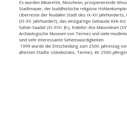
Es wurden Minarette, Moscheen, prosperierende Wisse
Stadtmauer, der buddhistische religiöse Höhlenkomplex
Überreste der feudalen Stadt des IX-XII Jahrhunderts,
(XI-XV. Jahrhundert), das einzigartige Gebäude Kirk-K
Sultan-Saadat (XI-XVII. Jh.), Kokidor-Ata-Mausoleum (XV
Archäologische Museum von Termez und viele muslimi
sind sehr interessante Sehenswürdigkeiten.
1999 wurde die Entscheidung zum 2500. Jahrestag von
ältesten Städte Usbekistans, Termez, ihr 2500-jährige