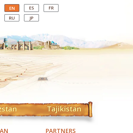
ES
FR
EN
RU
JP
zstan
Tajikistan
TAN
PARTNERS