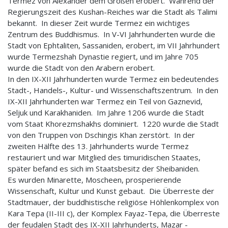
Termez von Alexander dem Großen erobert. Während der
Regierungszeit des Kushan-Reiches war die Stadt als Talimi
bekannt. In dieser Zeit wurde Termez ein wichtiges
Zentrum des Buddhismus. In V-VI Jahrhunderten wurde die
Stadt von Ephtaliten, Sassaniden, erobert, im VII Jahrhundert
wurde Termezshah Dynastie regiert, und im Jahre 705
wurde die Stadt von den Arabern erobert.
In den IX-XII Jahrhunderten wurde Termez ein bedeutendes
Stadt-, Handels-, Kultur- und Wissenschaftszentrum. In den
IX-XII Jahrhunderten war Termez ein Teil von Gaznevid,
Seljuk und Karakhaniden. Im Jahre 1206 wurde die Stadt
vom Staat Khorezmshakhs dominiert. 1220 wurde die Stadt
von den Truppen von Dschingis Khan zerstört. In der
zweiten Hälfte des 13. Jahrhunderts wurde Termez
restauriert und war Mitglied des timuridischen Staates,
später befand es sich im Staatsbesitz der Sheibaniden.
Es wurden Minarette, Moscheen, prosperierende
Wissenschaft, Kultur und Kunst gebaut. Die Überreste der
Stadtmauer, der buddhistische religiöse Höhlenkomplex von
Kara Tepa (II-III c), der Komplex Fayaz-Tepa, die Überreste
der feudalen Stadt des IX-XII Jahrhunderts, Mazar -