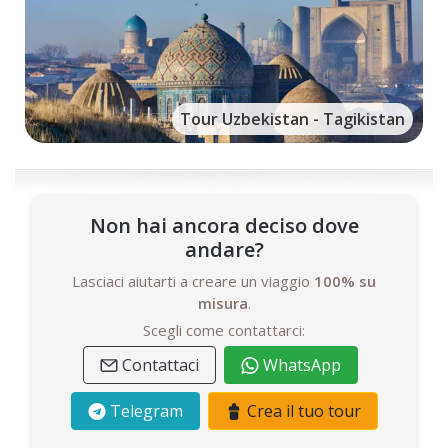
Tour Uzbekistan - Tagikistan
Non hai ancora deciso dove
andare?
Lasciaci aiutarti a creare un viaggio
100% su
misura
.
Scegli come contattarci:
Contattaci
WhatsApp
Telegram
Crea il tuo tour