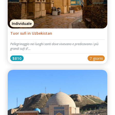
Individuale
Tuor sufi in Uzbekistan
Pellegrinaggio nei luoghi santi dove vivevano e predicavano i più
grandi sufi d'...
$810
7 giorni