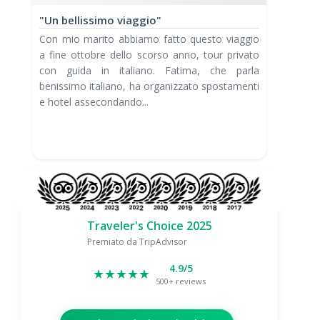
"Un bellissimo viaggio"
"Ecc
r
Con mio marito abbiamo fatto questo viaggio
Abbia
a fine ottobre dello scorso anno, tour privato
e vol
,
con guida in italiano. Fatima, che parla
nostr
a
benissimo italiano, ha organizzato spostamenti
di en
e hotel assecondando...
poi di
Traveler's Choice 2025
Premiato da TripAdvisor
4.9/5
★★★★★
500+ reviews