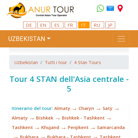
DE
EN
ES
FR
IT
RU
JP
UZBEKISTAN
Uzbekistan
Tutti i tour
4 Stan Tours
Tour 4 STAN dell'Asia centrale -
5
→
→
→
Itinerario del tour:
Almaty
Charyn
Saty
→
→
→
Almaty
Bishkek
Bishkek - Tashkent
→
→
→
Tashkent
Khujand
Penjikent
Samarcanda
→
→
→
Bukhara
Bukhara - Tashkent
Tashkent