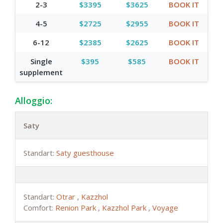
2-3
$3395
$3625
BOOK IT
4-5
$2725
$2955
BOOK IT
6-12
$2385
$2625
BOOK IT
Single
$395
$585
BOOK IT
supplement
Alloggio:
Saty
Standart:
Saty guesthouse
Standart:
Otrar
,
Kazzhol
Comfort:
Renion Park
,
Kazzhol Park
,
Voyage