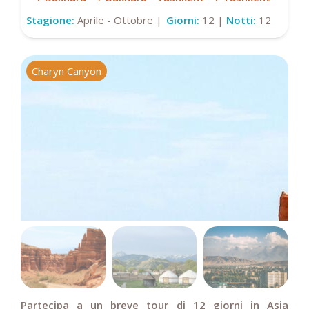
Stagione:
Aprile - Ottobre |
Giorni:
12 |
Notti:
12
Charyn Canyon
S
Partecipa a un breve tour di 12 giorni in Asia