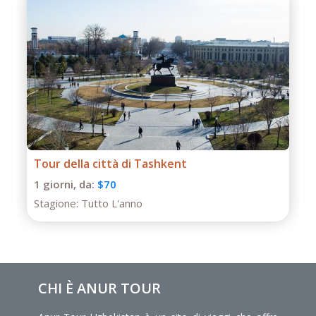
potrebbero influenzare i prezzi del tour;
- Anur Tour non è responsabile per eventi di forza
maggiore (condizioni meteorologiche durante il tour,
lavori di riparazione/ricostruzione in alcuni tratti stradali,
restrizioni governative).
Tour di un giorno a Termiz
1 giorni,
da:
$50
Stagione:
Tutto L'anno
CHI È ANUR TOUR