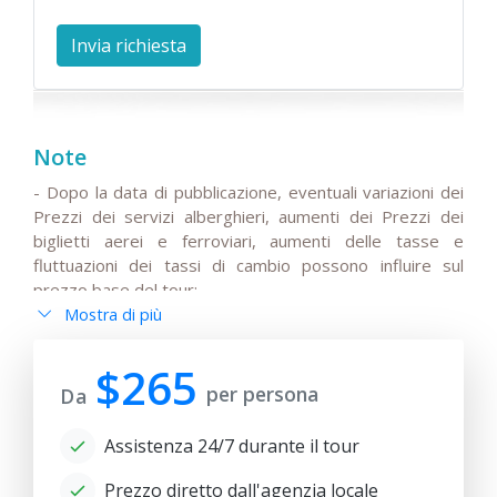
Note
- Dopo la data di pubblicazione, eventuali variazioni dei
Prezzi dei servizi alberghieri, aumenti dei Prezzi dei
biglietti aerei e ferroviari, aumenti delle tasse e
fluttuazioni dei tassi di cambio possono influire sul
prezzo base del tour;
Mostra di più
- Tutte le modifiche all'itinerario principale devono
essere concordate, le modifiche ai voli o gli orari di
partenza/arrivo dei voli internazionali e pre-confermate
$265
per persona
dai turisti;
Da
- Anur tour non è responsabile per le circostanze di
Assistenza 24/7 durante il tour
forza maggiore (condizioni meteorologiche durante il
tour, lavori di riparazione e restauro su alcune sezioni di
Prezzo diretto dall'agenzia locale
strade, restrizioni statali).