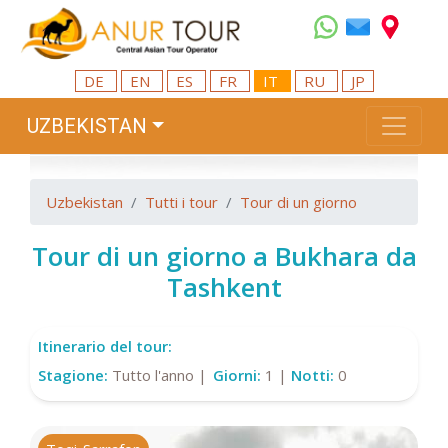
DE
EN
ES
FR
IT
RU
JP
UZBEKISTAN
Uzbekistan
Tutti i tour
Tour di un giorno
Tour di un giorno a Bukhara da
Tashkent
Itinerario del tour:
Stagione:
Tutto l'anno |
Giorni:
1 |
Notti:
0