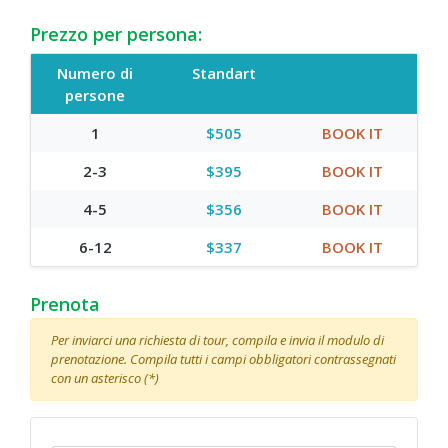
Prezzo per persona:
Numero di
Standart
persone
1
$505
BOOK IT
2-3
$395
BOOK IT
4-5
$356
BOOK IT
6-12
$337
BOOK IT
Prenota
Per inviarci una richiesta di tour, compila e invia il modulo di
prenotazione. Compila tutti i campi obbligatori contrassegnati
con un asterisco (*)