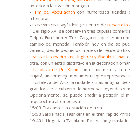
anterior a la invasión mongola;
-
Tim de Abdullakhan
con numerosas tiendas de
alfombras;
- Caravanserai Sayfuddin (el Centro de
Desarrollo 
- Del siglo XVI se conservan tres cúpulas comerci
Telpak Furushon y Toki Zargaron, que eran cent
cambio de moneda. También hoy en día se puede
variado, desde pequeños imanes de recuerdo hast
-
Visitar las madrazas Ulughbek y Abdulazizkhan
o 
otra, con un estilo distintivo en la decoración orn
-
La plaza de Poi Kalon
con el minarete y la me
Bujará, un complejo monumental que impresiona la 
- Fortaleza del Arca: la ciudadela más antigua, del s
gran fortaleza cubierta de hermosas leyendas y m
Opcionalmente, se puede añadir a petición el m
arquitectura altomedieval.
15:00
Traslado a la estación de tren.
15:50
Salida hacia Tashkent en el tren rápido Afros
19:40
h Llegada a Tashkent. Recepción y traslado al 