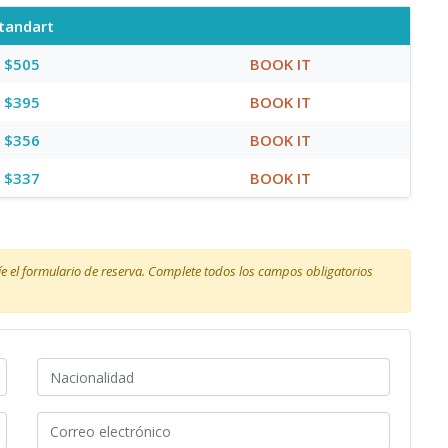
tandart
$505
BOOK IT
$395
BOOK IT
$356
BOOK IT
$337
BOOK IT
víe el formulario de reserva. Complete todos los campos obligatorios