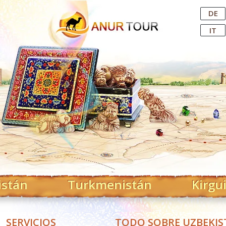
Central Asian Tour Operator
DE
IT
istán
Turkmenistán
Kirgu
SERVICIOS
TODO SOBRE UZBEKI