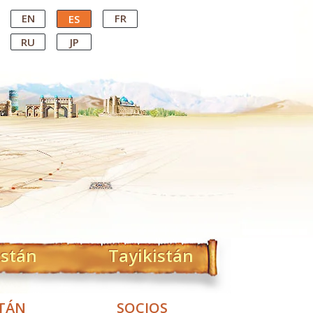
EN
FR
ES
RU
JP
istán
Tayikistán
STÁN
SOCIOS