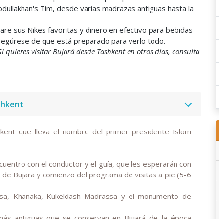
bdullakhan's Tim, desde varias madrazas antiguas hasta la
pare sus Nikes favoritas y dinero en efectivo para bebidas
asegúrese de que está preparado para verlo todo.
i quieres visitar Bujará desde Tashkent en otros días, consulta
shkent
kent que lleva el nombre del primer presidente Islom
ncuentro con el conductor y el guía, que les esperarán con
 de Bujara y comienzo del programa de visitas a pie (5-6
sa, Khanaka, Kukeldash Madrassa y el monumento de
ás antiguas que se conservan en Bujará de la época