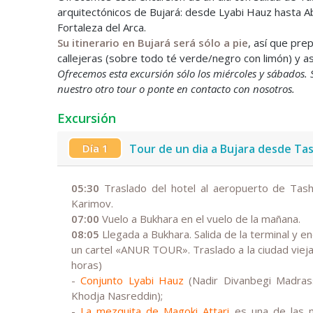
arquitectónicos de Bujará: desde Lyabi Hauz hasta A
Fortaleza del Arca.
Su itinerario en Bujará será sólo a pie
, así que pre
callejeras (sobre todo té verde/negro con limón) y 
Ofrecemos esta excursión sólo los miércoles y sábados. S
nuestro otro tour o ponte en contacto con nosotros.
Excursión
Día 1
Tour de un dia a Bujara desde Ta
05:30
Traslado del hotel al aeropuerto de Tash
Karimov.
07:00
Vuelo a Bukhara en el vuelo de la mañana.
08:05
Llegada a Bukhara. Salida de la terminal y e
un cartel «ANUR TOUR». Traslado a la ciudad vieja
horas)
-
Conjunto Lyabi Hauz
(Nadir Divanbegi Madras
Khodja Nasreddin);
-
La mezquita de Magoki Attari
es una de las m