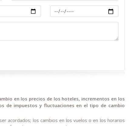
ambio en los precios de los hoteles, incrementos en los
os de impuestos y fluctuaciones en el tipo de cambio
 ser acordados; los cambios en los vuelos o en los horarios
r confirmados previamente por los turistas;
as de fuerza mayor (condiciones climáticas durante el tour,