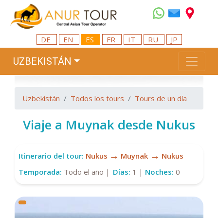
DE
EN
ES
FR
IT
RU
JP
UZBEKISTÁN
Uzbekistán
Todos los tours
Tours de un día
Viaje a Muynak desde Nukus
→
→
Itinerario del tour:
Nukus
Muynak
Nukus
Temporada:
Todo el año |
Días:
1 |
Noches:
0