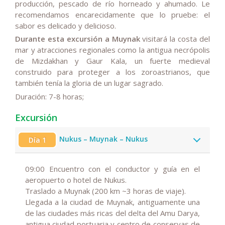
producción, pescado de río horneado y ahumado. Le
recomendamos encarecidamente que lo pruebe: el
sabor es delicado y delicioso.
Durante esta excursión a Muynak
visitará la costa del
mar y atracciones regionales como la antigua necrópolis
de Mizdakhan y Gaur Kala, un fuerte medieval
construido para proteger a los zoroastrianos, que
también tenía la gloria de un lugar sagrado.
Duración: 7-8 horas;
Excursión
Nukus – Muynak – Nukus
Día 1
09:00
E
ncuentro con el conductor y guía en el
aeropuerto o hotel de
Nukus
.
Traslado a
Muynak
(200 km ~3 horas de viaje).
Llegada a la ciudad de Muynak, antiguamente una
de las ciudades más ricas del delta del Amu Darya,
antigua ciudad portuaria y centro de conservas de