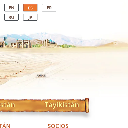
EN
FR
ES
RU
JP
istán
Tayikistán
STÁN
SOCIOS