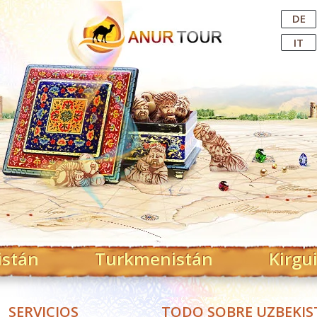
Central Asian Tour Operator
DE
IT
istán
Turkmenistán
Kirgu
SERVICIOS
TODO SOBRE UZBEKI