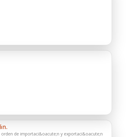
án.
el orden de importaci&oacute;n y exportaci&oacute;n