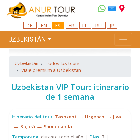
DE
EN
ES
FR
IT
RU
JP
UZBEKISTÁN
Uzbekistán
Todos los tours
Viaje premium a Uzbekistan
Uzbekistan VIP Tour: itinerario
de 1 semana
→
→
Itinerario del tour:
Tashkent
Urgench
Jiva
→
→
Bujará
Samarcanda
Temporada:
durante todo el año |
Días:
7 |