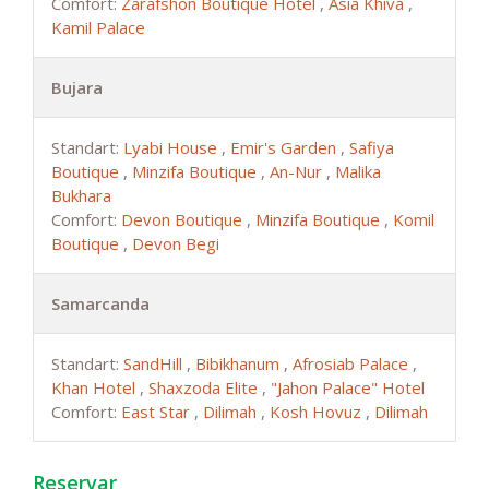
Comfort:
Zarafshon Boutique Hotel
,
Asia Khiva
,
Kamil Palace
Bujara
Standart:
Lyabi House
,
Emir's Garden
,
Safiya
Boutique
,
Minzifa Boutique
,
An-Nur
,
Malika
Bukhara
Comfort:
Devon Boutique
,
Minzifa Boutique
,
Komil
Boutique
,
Devon Begi
Samarcanda
Standart:
SandHill
,
Bibikhanum
,
Afrosiab Palace
,
Khan Hotel
,
Shaxzoda Elite
,
"Jahon Palace" Hotel
Comfort:
East Star
,
Dilimah
,
Kosh Hovuz
,
Dilimah
Reservar