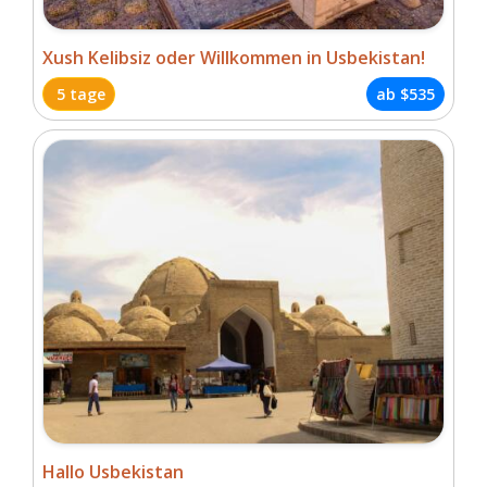
Xush Kelibsiz oder Willkommen in Usbekistan!
5 tage
ab
$535
Hallo Usbekistan