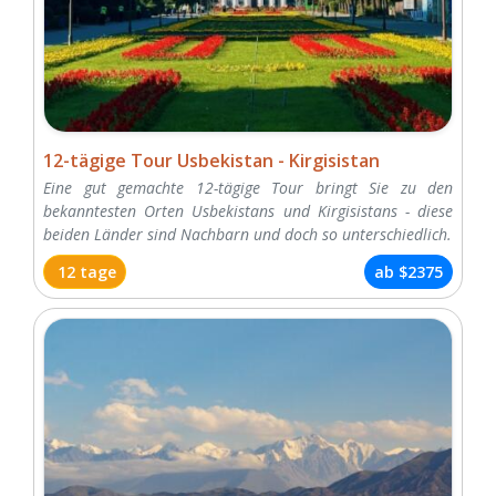
12-tägige Tour Usbekistan - Kirgisistan
Eine gut gemachte 12-tägige Tour bringt Sie zu den
bekanntesten Orten Usbekistans und Kirgisistans - diese
beiden Länder sind Nachbarn und doch so unterschiedlich.
12 tage
ab
$2375