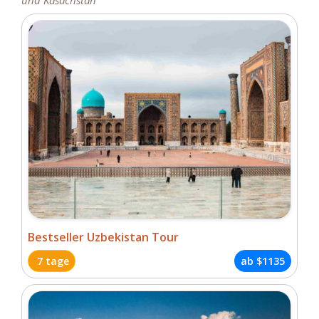
und Kasachstan
Bestseller Uzbekistan Tour
7 tage
ab
$1135