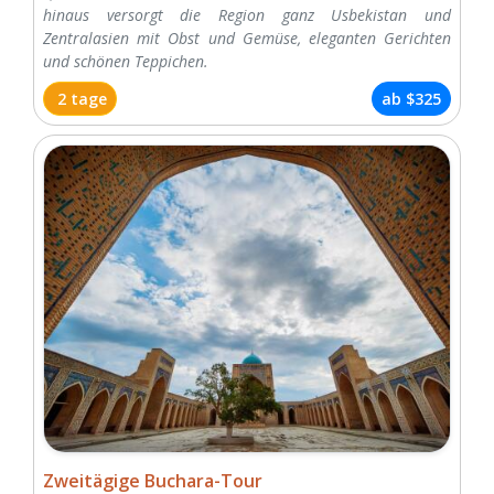
hinaus versorgt die Region ganz Usbekistan und
Zentralasien mit Obst und Gemüse, eleganten Gerichten
und schönen Teppichen.
2 tage
ab
$325
Zweitägige Buchara-Tour