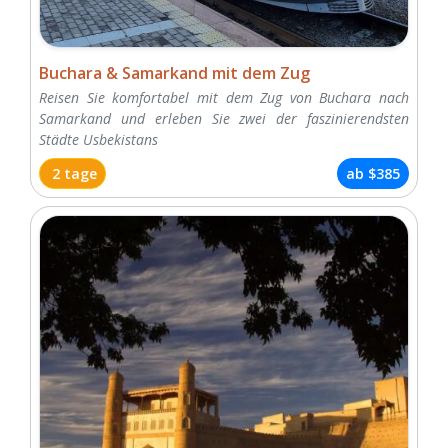
Buchara & Samarkand mit dem Zug
Reisen Sie komfortabel mit dem Zug von Buchara nach
Samarkand und erleben Sie zwei der faszinierendsten
Städte Usbekistans
2 tage
ab
$385