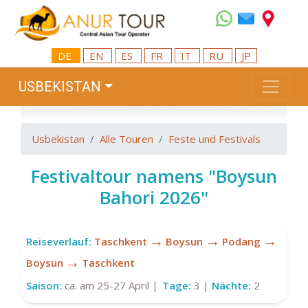
DE
EN
ES
FR
IT
RU
JP
USBEKISTAN
Usbekistan
Alle Touren
Feste und Festivals
Festivaltour namens "Boysun
Bahori 2026"
→
→
→
Reiseverlauf:
Taschkent
Boysun
Podang
→
Boysun
Taschkent
Saison:
ca. am 25-27 April |
Tage:
3 |
Nächte:
2