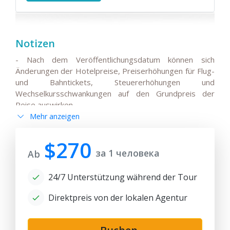
Notizen
- Nach dem Veröffentlichungsdatum können sich
Änderungen der Hotelpreise, Preiserhöhungen für Flug-
und Bahntickets, Steuererhöhungen und
Wechselkursschwankungen auf den Grundpreis der
Reise auswirken.
Mehr anzeigen
- Alle Änderungen der Hauptreiseroute, Änderungen
der Flüge oder der Abflug-/Ankunftszeiten
internationaler Flüge müssen mit den Reisenden
$270
за 1 человека
vereinbart und vorab bestätigt werden.
Ab
- Bitte beachten Sie, dass die Bahnfahrt(en) je nach
24/7 Unterstützung während der Tour
Verfügbarkeit von Tickets für die angegebenen Daten
und Zugfahrpläne durch einen Transfer mit dem Auto
Direktpreis von der lokalen Agentur
ersetzt werden kann. Für Transfers fällt möglicherweise
ein Aufpreis an.
- Der Reisepreis kann je nach Verfügbarkeit von Zug-