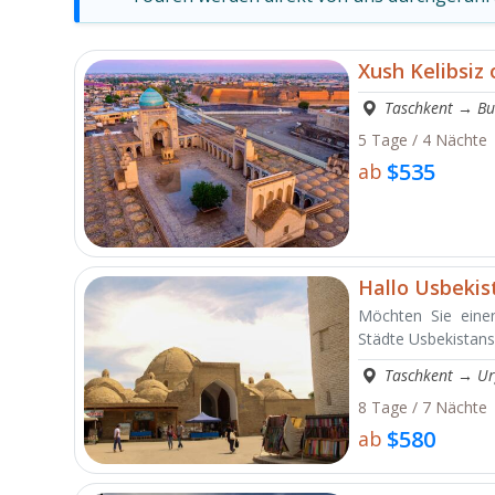
Xush Kelibsiz
Taschkent
→
Bu
5 Tage / 4 Nächte
$535
ab
Hallo Usbekis
Möchten Sie einen
Städte Usbekistans
Taschkent
→
Ur
8 Tage / 7 Nächte
$580
ab