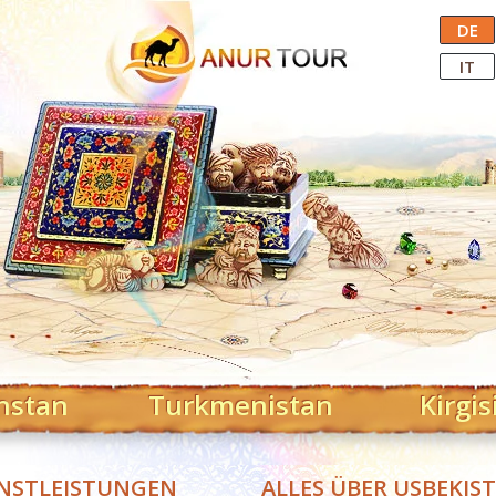
Central Asian Tour Operator
DE
IT
hstan
Turkmenistan
Kirgis
NSTLEISTUNGEN
ALLES ÜBER USBEKIS