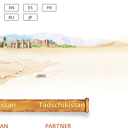
EN
ES
FR
RU
JP
istan
Tadschikistan
TAN
PARTNER