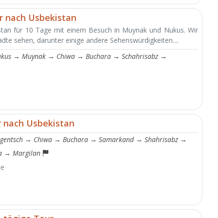
r nach Usbekistan
stan für 10 Tage mit einem Besuch in Muynak und Nukus. Wir
dte sehen, darunter einige andere Sehenswürdigkeiten....
kus
→
Muynak
→
Chiwa
→
Buchara
→
Schahrisabz
→
e
r nach Usbekistan
gentsch
→
Chiwa
→
Buchara
→
Samarkand
→
Shahrisabz
→
a
→
Margilan
te