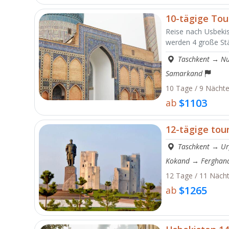
10-tägige Tou
Reise nach Usbeki
werden 4 große Stä
Taschkent
→
Nu
Samarkand
10 Tage / 9 Nächt
$1103
ab
12-tägige tou
Taschkent
→
Ur
Kokand
→
Ferghan
12 Tage / 11 Näch
$1265
ab