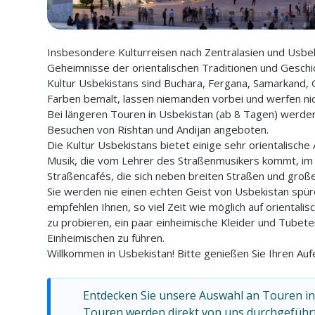
Insbesondere Kulturreisen nach Zentralasien und Usbeki
Geheimnisse der orientalischen Traditionen und Geschi
Kultur Usbekistans sind Buchara, Fergana, Samarkand, Gi
Farben bemalt, lassen niemanden vorbei und werfen nich
Bei längeren Touren in Usbekistan (ab 8 Tagen) werden
Besuchen von Rishtan und Andijan angeboten.
Die Kultur Usbekistans bietet einige sehr orientalische
Musik, die vom Lehrer des Straßenmusikers kommt, im 
Straßencafés, die sich neben breiten Straßen und groß
Sie werden nie einen echten Geist von Usbekistan spür
empfehlen Ihnen, so viel Zeit wie möglich auf oriental
zu probieren, ein paar einheimische Kleider und Tubete
Einheimischen zu führen.
Willkommen in Usbekistan! Bitte genießen Sie Ihren Aufe
Entdecken Sie unsere Auswahl an Touren in 
Touren werden direkt von uns durchgeführt