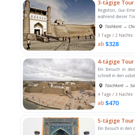
3-tägige Tour
Registon, Gur-Emi
während dieser To
Tashkent
→
Ch
3 Tage / 2 Nächte
$328
ab
4-tägige Tour
Ein Besuch in den
schnell in den usb
Taschkent
→
Sa
4 Tage / 3 Nächte
$470
ab
5-tägige Tour
Ein Besuch in den d