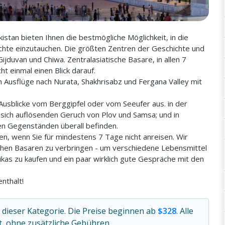
stan bieten Ihnen die bestmögliche Möglichkeit, in die
chte einzutauchen. Die größten Zentren der Geschichte und
jduvan und Chiwa. Zentralasiatische Basare, in allen 7
t einmal einen Blick darauf.
 Ausflüge nach Nurata, Shakhrisabz und Fergana Valley mit
 Ausblicke vom Berggipfel oder vom Seeufer aus. in der
sich auflösenden Geruch von Plov und Samsa; und in
en Gegenständen überall befinden.
en, wenn Sie für mindestens 7 Tage nicht anreisen. Wir
ischen Basaren zu verbringen - um verschiedene Lebensmittel
ikas zu kaufen und ein paar wirklich gute Gespräche mit den
nthalt!
dieser Kategorie. Die Preise beginnen ab
$328
. Alle
, ohne zusätzliche Gebühren.