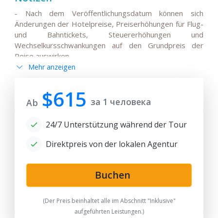
- Nach dem Veröffentlichungsdatum können sich
Änderungen der Hotelpreise, Preiserhöhungen für Flug-
und Bahntickets, Steuererhöhungen und
Wechselkursschwankungen auf den Grundpreis der
Reise auswirken.
Mehr anzeigen
- Alle Änderungen der Hauptreiseroute, Änderungen
der Flüge oder der Abflug-/Ankunftszeiten
internationaler Flüge müssen mit den Reisenden
$615
за 1 человека
vereinbart und vorab bestätigt werden.
Ab
- Bitte beachten Sie, dass die Bahnfahrt(en) je nach
24/7 Unterstützung während der Tour
Verfügbarkeit von Tickets für die angegebenen Daten
und Zugfahrpläne durch einen Transfer mit dem Auto
Direktpreis von der lokalen Agentur
ersetzt werden kann. Für Transfers fällt möglicherweise
ein Aufpreis an.
- Der Reisepreis kann je nach Verfügbarkeit von Zug-
Buchen
und Inlandsflugtickets sowie der Verfügbarkeit von
Standard- oder Superior-Zimmern in Hotels an den
(Der Preis beinhaltet alle im Abschnitt "Inklusive"
Reisedaten variieren.
aufgeführten Leistungen.)
- Bei kurzfristigen Buchungen (weniger als zwei Monate