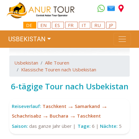
DE
EN
ES
FR
IT
RU
JP
USBEKISTAN
Usbekistan
Alle Touren
Klassische Touren nach Usbekistan
6-tägige Tour nach Usbekistan
→
→
Reiseverlauf:
Taschkent
Samarkand
→
→
Schachrisabz
Buchara
Taschkent
Saison:
das ganze Jahr über |
Tage:
6 |
Nächte:
5