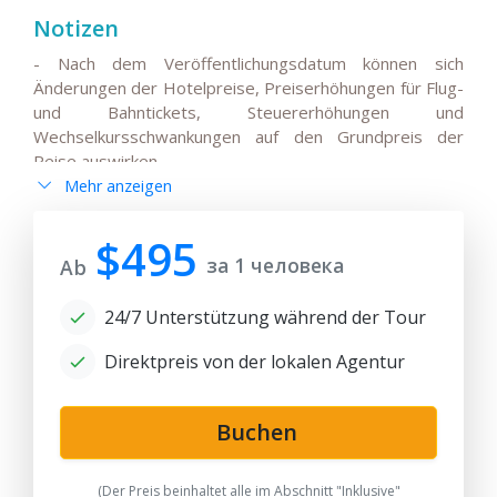
Notizen
- Nach dem Veröffentlichungsdatum können sich
Änderungen der Hotelpreise, Preiserhöhungen für Flug-
und Bahntickets, Steuererhöhungen und
Wechselkursschwankungen auf den Grundpreis der
Reise auswirken.
Mehr anzeigen
- Alle Änderungen der Hauptreiseroute, Änderungen
der Flüge oder der Abflug-/Ankunftszeiten
internationaler Flüge müssen mit den Reisenden
$495
за 1 человека
vereinbart und vorab bestätigt werden.
Ab
- Bitte beachten Sie, dass die Bahnfahrt(en) je nach
24/7 Unterstützung während der Tour
Verfügbarkeit von Tickets für die angegebenen Daten
und Zugfahrpläne durch einen Transfer mit dem Auto
Direktpreis von der lokalen Agentur
ersetzt werden kann. Für Transfers fällt möglicherweise
ein Aufpreis an.
- Der Reisepreis kann je nach Verfügbarkeit von Zug-
Buchen
und Inlandsflugtickets sowie der Verfügbarkeit von
Standard- oder Superior-Zimmern in Hotels an den
(Der Preis beinhaltet alle im Abschnitt "Inklusive"
Reisedaten variieren.