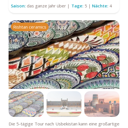
Saison:
das ganze Jahr über |
Tage:
5 |
Nächte:
4
Rishtan ceramics
P
Die 5-tägige Tour nach Usbekistan kann eine großartige