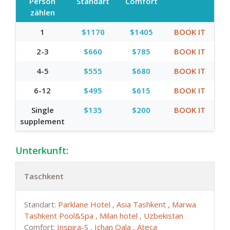
Person
Standart
Comfort
zählen
1
$1170
$1405
BOOK IT
2-3
$660
$785
BOOK IT
4-5
$555
$680
BOOK IT
6-12
$495
$615
BOOK IT
Single
$135
$200
BOOK IT
supplement
Unterkunft:
Taschkent
Standart:
Parklane Hotel
,
Asia Tashkent
,
Marwa
Tashkent Pool&Spa
,
Milan hotel
,
Uzbekistan
Comfort:
Inspira-S
,
Ichan Qala
,
Ateca