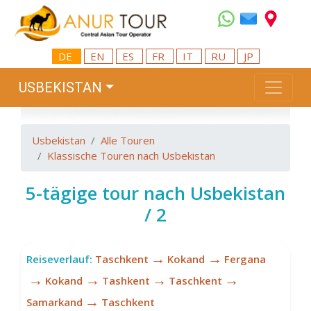
DE
EN
ES
FR
IT
RU
JP
USBEKISTAN
Usbekistan
Alle Touren
Klassische Touren nach Usbekistan
5-tägige tour nach Usbekistan
/ 2
→
→
Reiseverlauf:
Taschkent
Kokand
Fergana
→
→
→
→
Kokand
Tashkent
Taschkent
→
Samarkand
Taschkent