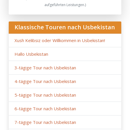
aufgeführten Leistungen.)
- Bei kurzfristigen Buchungen (weniger als zwei Monate
vor Reisebeginn) behält sich das Unternehmen das
Recht vor, andere Hotels der gleichen Kategorie zu
buchen, falls in den angegebenen Hotels keine Zimmer
Klassische Touren nach Usbekistan
mehr verfügbar sind.
- Anur Tour haftet nicht für höhere Gewalt
Xush Kelibsiz oder Willkommen in Usbekistan!
(Wetterbedingungen während der Reise, Reparatur-
und Sanierungsarbeiten an bestimmten
Hallo Usbekistan
Straßenabschnitten, behördliche Beschränkungen).
3-tägige Tour nach Usbekistan
4-tägige Tour nach Usbekistan
5-tägige Tour nach Usbekistan
6-tägige Tour nach Usbekistan
7-tägige Tour nach Usbekistan