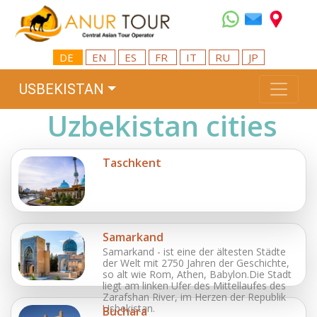
DE
EN
ES
FR
IT
RU
JP
USBEKISTAN
Uzbekistan cities
Taschkent
Samarkand
Samarkand - ist eine der ältesten Städte
der Welt mit 2750 Jahren der Geschichte,
so alt wie Rom, Athen, Babylon.Die Stadt
liegt am linken Ufer des Mittellaufes des
Zarafshan River, im Herzen der Republik
Usbekistan.
Buchara