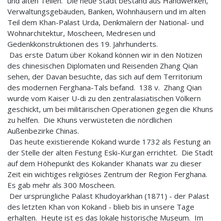
und alten Teilen. Die neue Stadt bestand aus Handwerken,
Verwaltungsgebäuden, Banken, Wohnhäusern und im alten
Teil dem Khan-Palast Urda, Denkmälern der National- und
Wohnarchitektur, Moscheen, Medresen und
Gedenkkonstruktionen des 19. Jahrhunderts.
Das erste Datum über Kokand können wir in den Notizen
des chinesischen Diplomaten und Reisenden Zhang Qian
sehen, der Davan besuchte, das sich auf dem Territorium
des modernen Ferghana-Tals befand. 138 v. Zhang Qian
wurde vom Kaiser U-di zu den zentralasiatischen Völkern
geschickt, um bei militärischen Operationen gegen die Khuns
zu helfen. Die Khuns verwüsteten die nördlichen
Außenbezirke Chinas.
Das heute existierende Kokand wurde 1732 als Festung an
der Stelle der alten Festung Eski-Kurgan errichtet. Die Stadt
auf dem Höhepunkt des Kokander Khanats war zu dieser
Zeit ein wichtiges religiöses Zentrum der Region Ferghana.
Es gab mehr als 300 Moscheen.
Der ursprüngliche Palast Khudoyarkhan (1871) - der Palast
des letzten Khan von Kokand - blieb bis in unsere Tage
erhalten. Heute ist es das lokale historische Museum. Im