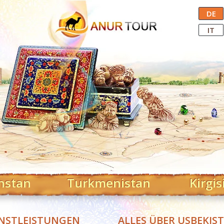
Central Asian Tour Operator
DE
IT
hstan
Turkmenistan
Kirgis
NSTLEISTUNGEN
ALLES ÜBER USBEKIS