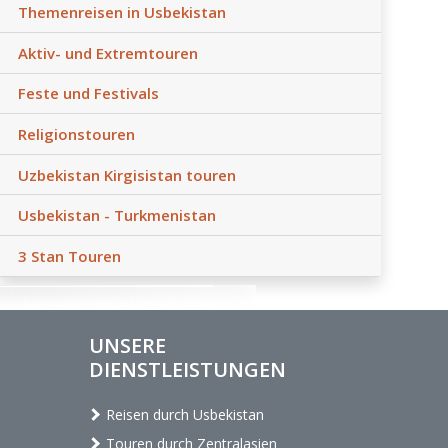
Themenreisen in Usbekistan
Aktiv- und Extremtouren
Feste und Festivals
Religionstouren
Uzbekistan Kirgisistan touren
Usbekistan - Turkmenistan
3 Stan Touren
UNSERE
DIENSTLEISTUNGEN
Reisen durch Usbekistan
Touren durch Zentralasien