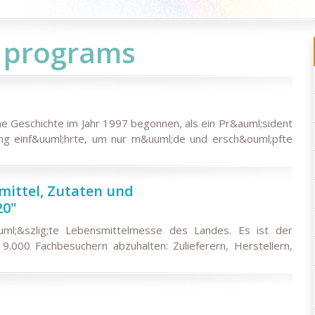
l programs
ine Geschichte im Jahr 1997 begonnen, als ein Pr&auml;sident
ung einf&uuml;hrte, um nur m&uuml;de und ersch&ouml;pfte
mittel, Zutaten und
20"
uml;&szlig;te Lebensmittelmesse des Landes. Es ist der
9.000 Fachbesuchern abzuhalten: Zulieferern, Herstellern,