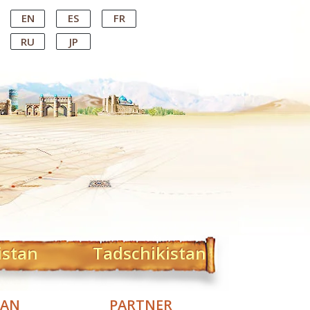
EN
ES
FR
RU
JP
istan
Tadschikistan
TAN
PARTNER