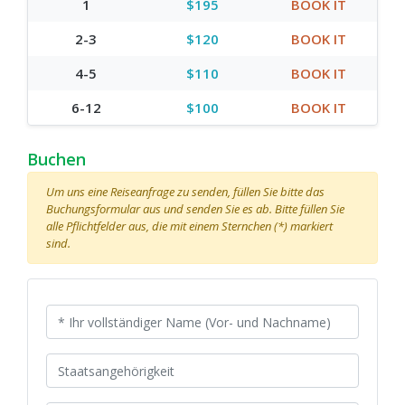
1
$195
BOOK IT
2-3
$120
BOOK IT
4-5
$110
BOOK IT
6-12
$100
BOOK IT
Buchen
Um uns eine Reiseanfrage zu senden, füllen Sie bitte das
Buchungsformular aus und senden Sie es ab. Bitte füllen Sie
alle Pflichtfelder aus, die mit einem Sternchen (*) markiert
sind.