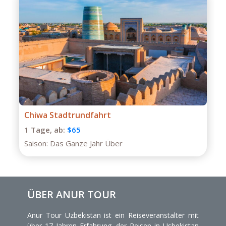
adtrundfahrt
Private Tour 
b:
$65
1 Tage,
ab:
$7
s Ganze Jahr Über
Saison:
Das Gan
ÜBER ANUR TOUR
Anur Tour Uzbekistan ist ein Reiseveranstalter mit
über 17 Jahren Erfahrung, der Reisen in Usbekistan