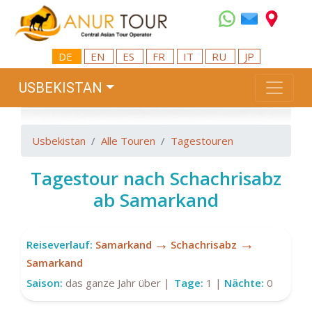
DE
EN
ES
FR
IT
RU
JP
USBEKISTAN
Usbekistan
Alle Touren
Tagestouren
Tagestour nach Schachrisabz
ab Samarkand
→
→
Reiseverlauf:
Samarkand
Schachrisabz
Samarkand
Saison:
das ganze Jahr über |
Tage:
1 |
Nächte:
0