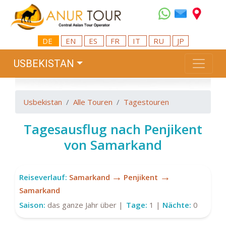
DE
EN
ES
FR
IT
RU
JP
USBEKISTAN
Usbekistan
Alle Touren
Tagestouren
Tagesausflug nach Penjikent
von Samarkand
→
→
Reiseverlauf:
Samarkand
Penjikent
Samarkand
Saison:
das ganze Jahr über |
Tage:
1 |
Nächte:
0