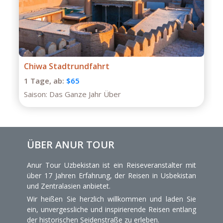
fahrt
Private Tour durch B
1 Tage,
ab:
$75
ahr Über
Saison:
Das Ganze Jahr
ÜBER ANUR TOUR
Anur Tour Uzbekistan ist ein Reiseveranstalter mit
über 17 Jahren Erfahrung, der Reisen in Usbekistan
und Zentralasien anbietet.
Wir heißen Sie herzlich willkommen und laden Sie
ein, unvergessliche und inspirierende Reisen entlang
der historischen Seidenstraße zu erleben.