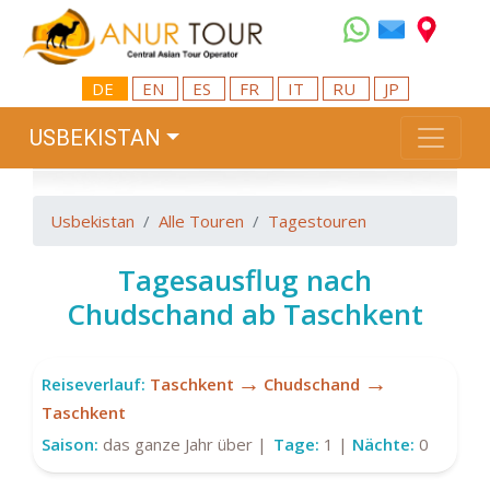
DE
EN
ES
FR
IT
RU
JP
USBEKISTAN
Usbekistan
Alle Touren
Tagestouren
Tagesausflug nach
Chudschand ab Taschkent
→
→
Reiseverlauf:
Taschkent
Chudschand
Taschkent
Saison:
das ganze Jahr über |
Tage:
1 |
Nächte:
0