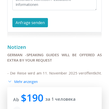
Notizen
GERMAN -SPEAKING GUIDES WILL BE OFFERED AS
EXTRA BY YOUR REQUEST
- Die Reise wird am 11. November 2025 veröffentlicht.
Die im Programm und den Bedingungen angegebenen
Mehr anzeigen
Preise gelten für 180 Tage (6 Monate) ab
Veröffentlichungsdatum.
$190
- Alle Preise können sich ändern, wenn die Anfrage nach
за 1 человека
Ab
Ablauf von 180 Tagen ab Veröffentlichungsdatum
erfolgt. Dies ist auf mögliche Änderungen der saisonalen