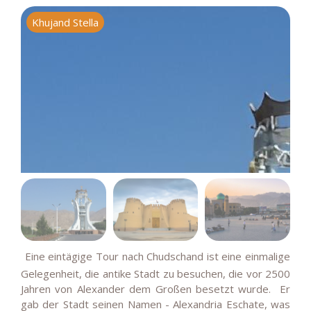
Khujand Stella
K
E
ine eintägige Tour nach Chudschand ist eine einmalige
Gelegenheit, die antike Stadt zu besuchen, die vor 2500
Jahren von Alexander dem Großen besetzt wurde. Er
gab der Stadt seinen Namen - Alexandria Eschate, was