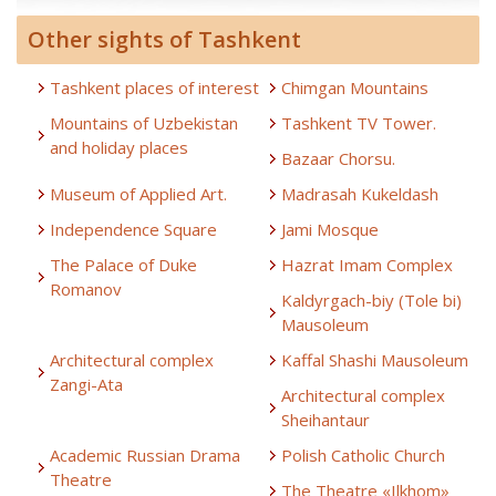
Other sights of Tashkent
Tashkent places of interest
Chimgan Mountains
Mountains of Uzbekistan
Tashkent TV Tower.
and holiday places
Bazaar Chorsu.
Museum of Applied Art.
Madrasah Kukeldash
Independence Square
Jami Mosque
The Palace of Duke
Hazrat Imam Complex
Romanov
Kaldyrgach-biy (Tole bi)
Mausoleum
Architectural complex
Kaffal Shashi Mausoleum
Zangi-Ata
Architectural complex
Sheihantaur
Academic Russian Drama
Polish Catholic Church
Theatre
The Theatre «Ilkhom»