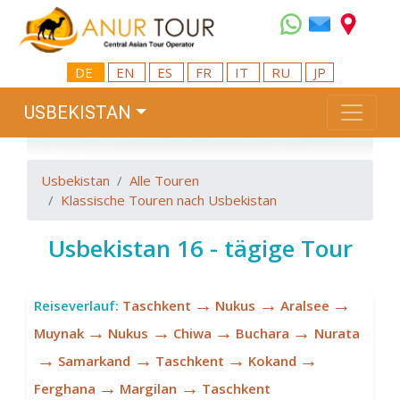
DE
EN
ES
FR
IT
RU
JP
USBEKISTAN
Usbekistan
Alle Touren
Klassische Touren nach Usbekistan
Usbekistan 16 - tägige Tour
→
→
→
Reiseverlauf:
Taschkent
Nukus
Aralsee
→
→
→
→
Muynak
Nukus
Chiwa
Buchara
Nurata
→
→
→
→
Samarkand
Taschkent
Kokand
→
→
Ferghana
Margilan
Taschkent