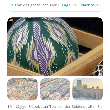
Saison:
das ganze Jahr über |
Tage:
16 |
Nächte:
15
R
16 - tägige Usbekistan Tour auf der Seidenstraße. Sie