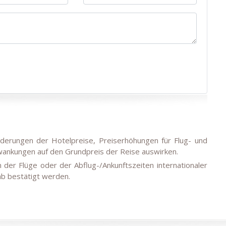
derungen der Hotelpreise, Preiserhöhungen für Flug- und
ankungen auf den Grundpreis der Reise auswirken.
der Flüge oder der Abflug-/Ankunftszeiten internationaler
b bestätigt werden.
ch Verfügbarkeit von Tickets für die angegebenen Daten und
setzt werden kann. Für Transfers fällt möglicherweise ein
Zug- und Inlandsflugtickets sowie der Verfügbarkeit von