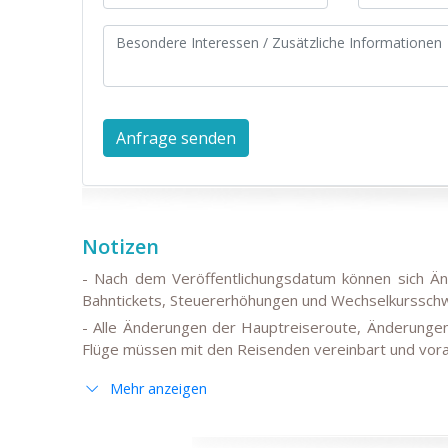
Notizen
- Nach dem Veröffentlichungsdatum können sich Än
Bahntickets, Steuererhöhungen und Wechselkursschw
- Alle Änderungen der Hauptreiseroute, Änderungen 
Flüge müssen mit den Reisenden vereinbart und vora
- Bitte beachten Sie, dass die Bahnfahrt(en) je na
Mehr anzeigen
Zugfahrpläne durch einen Transfer mit dem Auto er
Aufpreis an.
- Der Reisepreis kann je nach Verfügbarkeit von 