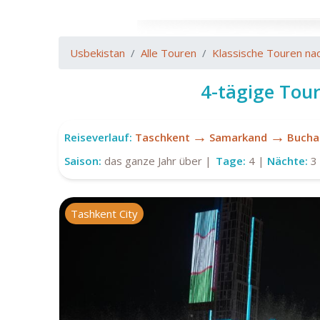
Usbekistan
Alle Touren
Klassische Touren na
4-tägige Tou
→
→
Reiseverlauf:
Taschkent
Samarkand
Bucha
Saison:
das ganze Jahr über |
Tage:
4 |
Nächte:
3
Tashkent City