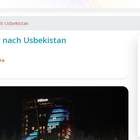
ch Usbekistan
r nach Usbekistan
ra
Re