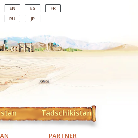
EN
ES
FR
RU
JP
istan
Tadschikistan
TAN
PARTNER