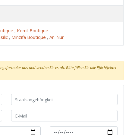
utique
,
Komil Boutique
silic
,
Minzifa Boutique
,
An-Nur
gsformular aus und senden Sie es ab. Bitte füllen Sie alle Pflichtfelder