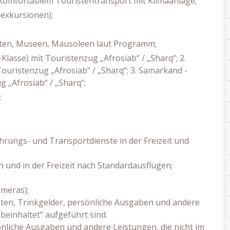
 komfortablem Touristentransport mit Klimaanlage;
dexkursionen);
tätten, Museen, Mausoleen laut Programm;
Klasse) mit Touristenzug „Afrosiab“ / „Sharq“; 2.
uristenzug „Afrosiab“ / „Sharq“; 3. Samarkand -
 „Afrosiab“ / „Sharq“;
;
rungs- und Transportdienste in der Freizeit und
 und in der Freizeit nach Standardausflügen;
meras);
ten, Trinkgelder, persönliche Ausgaben und andere
 beinhaltet“ aufgeführt sind.
nliche Ausgaben und andere Leistungen, die nicht im