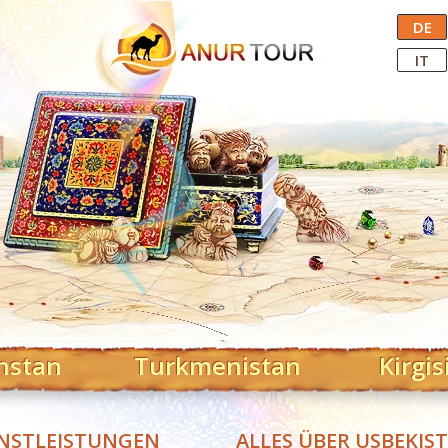
Central Asian Tour Operator
DE
IT
hstan
Turkmenistan
Kirgis
NSTLEISTUNGEN
ALLES ÜBER USBEKIS