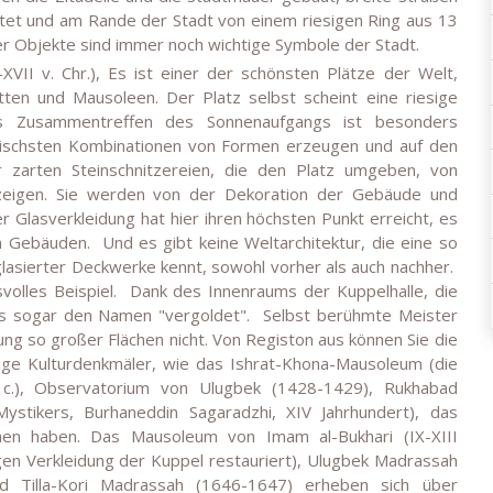
htet und am Rande der Stadt von einem riesigen Ring aus 13
er Objekte sind immer noch wichtige Symbole der Stadt.
VII v. Chr.), Es ist einer der schönsten Plätze der Welt,
en und Mausoleen. Der Platz selbst scheint eine riesige
s Zusammentreffen des Sonnenaufgangs ist besonders
stischsten Kombinationen von Formen erzeugen und auf den
r zarten Steinschnitzereien, die den Platz umgeben, von
eigen. Sie werden von der Dekoration der Gebäude und
r Glasverkleidung hat hier ihren höchsten Punkt erreicht, es
en Gebäuden.
Und es gibt keine Weltarchitektur, die eine so
lasierter Deckwerke kennt, sowohl vorher als auch nachher.
volles Beispiel.
Dank des Innenraums der Kuppelhalle, die
es sogar den Namen "vergoldet".
Selbst berühmte Meister
ung so großer Flächen nicht. Von Registon aus können Sie die
ige Kulturdenkmäler, wie das Ishrat-Khona-Mausoleum (die
 c.), Observatorium von Ulugbek (1428-1429), Rukhabad
stikers, Burhaneddin Sagaradzhi, XIV Jahrhundert), das
hen haben. Das Mausoleum von Imam al-Bukhari (IX-XIII
igen Verkleidung der Kuppel restauriert), Ulugbek Madrassah
d Tilla-Kori Madrassah (1646-1647) erheben sich über