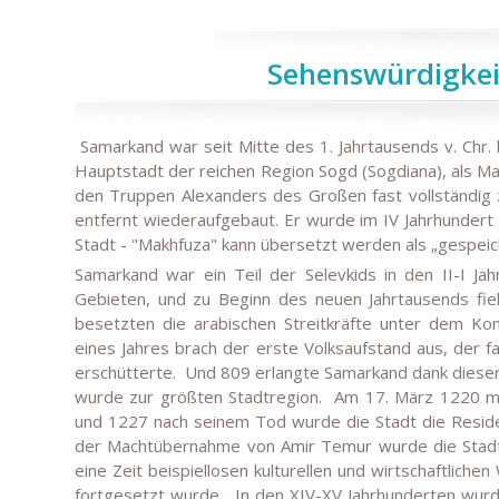
Sehenswürdigke
Samarkand war seit Mitte des 1. Jahrtausends v. Chr
Hauptstadt der reichen Region Sogd (Sogdiana), als M
den Truppen Alexanders des Großen fast vollständig 
entfernt wiederaufgebaut. Er wurde im IV Jahrhundert v
Stadt - "Makhfuza" kann übersetzt werden als „gespeich
Samarkand war ein Teil der Selevkids in den II-I Jah
Gebieten, und zu Beginn des neuen Jahrtausends fiel
besetzten die arabischen Streitkräfte unter dem Ko
eines Jahres brach der erste Volksaufstand aus, der fa
erschütterte.
Und 809 erlangte Samarkand dank diese
wurde zur größten Stadtregion.
Am 17. März 1220 ma
und 1227 nach seinem Tod wurde die Stadt die Reside
der Machtübernahme von Amir Temur wurde die Stadt d
eine Zeit beispiellosen kulturellen und wirtschaftlich
fortgesetzt wurde.
In den XIV-XV Jahrhunderten wurd