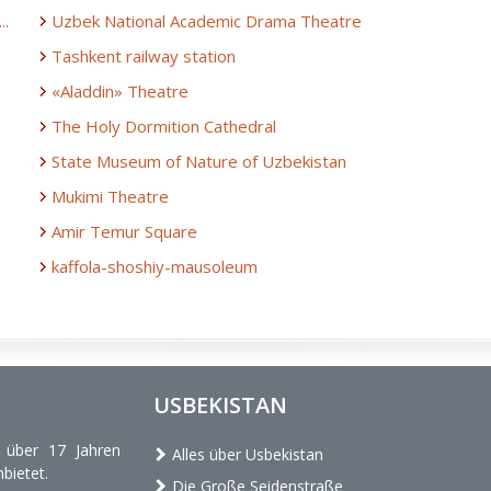
..
Uzbek National Academic Drama Theatre
Tashkent railway station
«Aladdin» Theatre
The Holy Dormition Cathedral
State Museum of Nature of Uzbekistan
Mukimi Theatre
Amir Temur Square
kaffola-shoshiy-mausoleum
USBEKISTAN
t über 17 Jahren
Alles über Usbekistan
bietet.
Die Große Seidenstraße