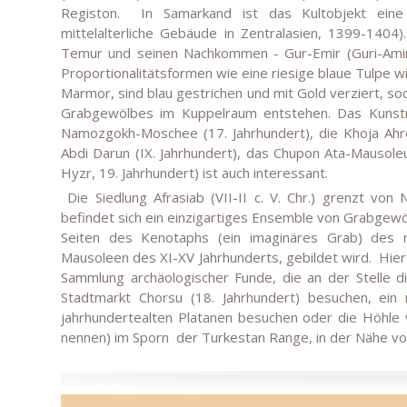
Registon.
In Samarkand ist das Kultobjekt ein
mittelalterliche Gebäude in Zentralasien, 1399-1404).
Temur und seinen Nachkommen - Gur-Emir (Guri-Amir
Proportionalitätsformen wie eine riesige blaue Tulpe wi
Marmor, sind blau gestrichen und mit Gold verziert, s
Grabgewölbes im Kuppelraum entstehen. Das Kunst
Namozgokh-Moschee (17. Jahrhundert), die Khoja Ahr
Abdi Darun (IX. Jahrhundert), das Chupon Ata-Mausol
Hyzr, 19. Jahrhundert) ist auch interessant.
Die Siedlung Afrasiab (VII-II c. V. Chr.) grenzt von
befindet sich ein einzigartiges Ensemble von Grabgewö
Seiten des Kenotaphs (ein imaginäres Grab) des 
Mausoleen des XI-XV Jahrhunderts, gebildet wird.
Hier
Sammlung archäologischer Funde, die an der Stelle d
Stadtmarkt Chorsu (18. Jahrhundert) besuchen, ei
jahrhundertealten Platanen besuchen oder die Höhle 
nennen) im Sporn
der Turkestan Range, in der Nähe vo