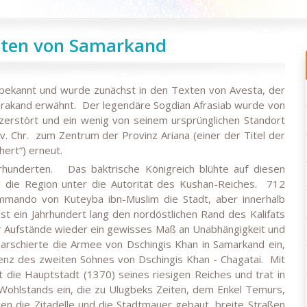
iten von Samarkand
. bekannt und wurde zunächst in den Texten von Avesta, der
arakand erwähnt.
Der legendäre Sogdian Afrasiab wurde von
zerstört und ein wenig von seinem ursprünglichen Standort
. Chr.
zum Zentrum der Provinz Ariana (einer der Titel der
ert“) erneut.
rhunderten.
Das baktrische Königreich blühte auf diesen
 die Region unter die Autorität des Kushan-Reiches.
712
mmando von Kuteyba ibn-Muslim die Stadt, aber innerhalb
st ein Jahrhundert lang den nordöstlichen Rand des Kalifats
r Aufstände wieder ein gewisses Maß an Unabhängigkeit und
rschierte die Armee von Dschingis Khan in Samarkand ein,
nz des zweiten Sohnes von Dschingis Khan - Chagatai.
Mit
ie Hauptstadt (1370) seines riesigen Reiches und trat in
en Wohlstands ein, die zu Ulugbeks Zeiten, dem Enkel Temurs,
en die Zitadelle und die Stadtmauer gebaut, breite Straßen