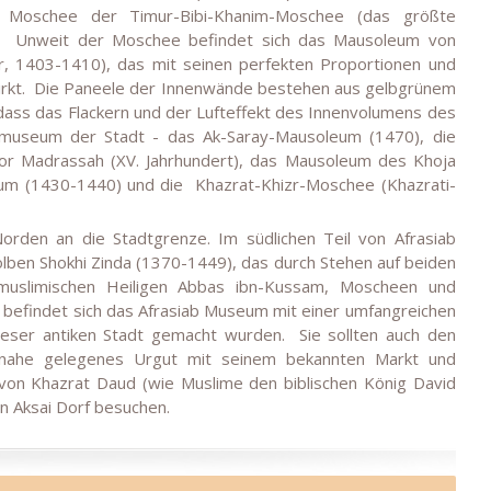
e Moschee der Timur-Bibi-Khanim-Moschee (das größte
Unweit der Moschee befindet sich das Mausoleum von
, 1403-1410), das mit seinen perfekten Proportionen und
rkt.
Die Paneele der Innenwände bestehen aus gelbgrünem
odass das Flackern und der Lufteffekt des Innenvolumens des
museum der Stadt - das Ak-Saray-Mausoleum (1470), die
or Madrassah (XV. Jahrhundert), das Mausoleum des Khoja
eum (1430-1440) und die
Khazrat-Khizr-Moschee (Khazrati-
 Norden an die Stadtgrenze. Im südlichen Teil von Afrasiab
lben Shokhi Zinda (1370-1449), das durch Stehen auf beiden
muslimischen Heiligen Abbas ibn-Kussam, Moscheen und
 befindet sich das Afrasiab Museum mit einer umfangreichen
ieser antiken Stadt gemacht wurden.
Sie sollten auch den
n nahe gelegenes Urgut mit seinem bekannten Markt und
von Khazrat Daud (wie Muslime den biblischen König David
n Aksai Dorf besuchen.