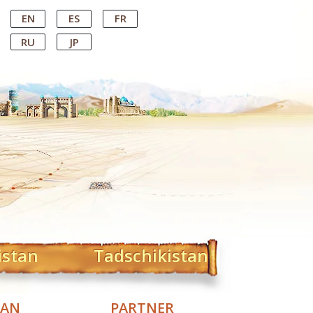
EN
ES
FR
RU
JP
istan
Tadschikistan
TAN
PARTNER