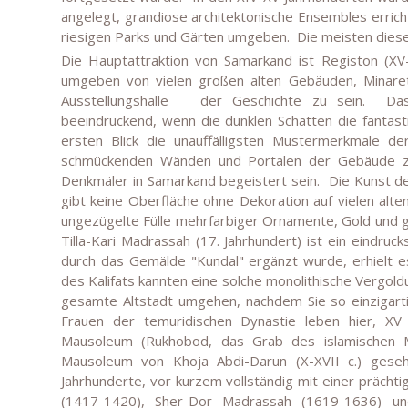
angelegt, grandiose architektonische Ensembles erric
riesigen Parks und Gärten umgeben.
Die meisten dies
Die Hauptattraktion von Samarkand ist Registon (XV-X
umgeben von vielen großen alten Gebäuden, Minarett
Ausstellungshalle
der Geschichte zu sein.
Da
beeindruckend, wenn die dunklen Schatten die fanta
ersten Blick die unauffälligsten Mustermerkmale de
schmückenden Wänden und Portalen der Gebäude z
Denkmäler in Samarkand begeistert sein.
Die Kunst de
gibt keine Oberfläche ohne Dekoration auf vielen alt
ungezügelte Fülle mehrfarbiger Ornamente, Gold und g
Tilla-Kari Madrassah (17. Jahrhundert) ist ein eindrucks
durch das Gemälde "Kundal" ergänzt wurde, erhielt 
des Kalifats kannten eine solche monolithische Vergold
gesamte Altstadt umgehen, nachdem Sie so einzigart
Frauen der temuridischen Dynastie leben hier, XV
Mausoleum (Rukhobod, das Grab des islamischen My
Mausoleum von Khoja Abdi-Darun (X-XVII c.) gese
Jahrhunderte, vor kurzem vollständig mit einer prächt
(1417-1420), Sher-Dor Madrassah (1619-1636) un