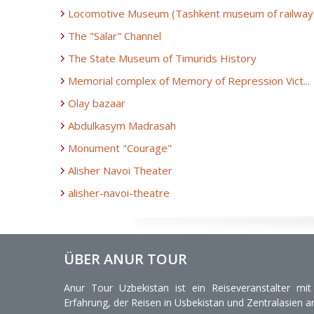
Locomotive Museum (Tashkent museum of railway.
The "Salar" Channel
The State Museum of Timurids History
Memorial complex of Memory of Repression Vict...
Olay bazaar
Abdulkasym Madrasah
Monument "Courage"
Alisher Navoi Theater
alisher-navoi-theatre
ÜBER ANUR TOUR
Anur Tour Uzbekistan ist ein Reiseveranstalter mi
Erfahrung, der Reisen in Usbekistan und Zentralasien an