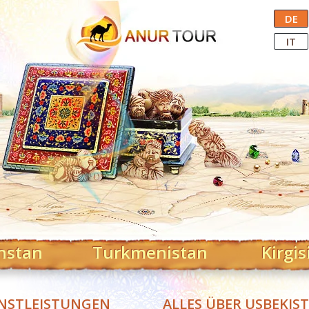
Central Asian Tour Operator
DE
IT
hstan
Turkmenistan
Kirgis
NSTLEISTUNGEN
ALLES ÜBER USBEKIS