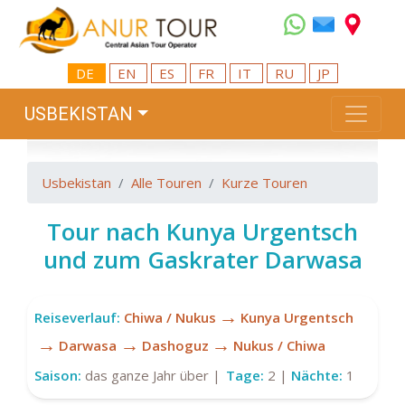
DE
EN
ES
FR
IT
RU
JP
USBEKISTAN
Usbekistan
Alle Touren
Kurze Touren
Tour nach Kunya Urgentsch
und zum Gaskrater Darwasa
→
Reiseverlauf:
Chiwa / Nukus
Kunya Urgentsch
→
→
→
Darwasa
Dashoguz
Nukus / Chiwa
Saison:
das ganze Jahr über |
Tage:
2 |
Nächte:
1