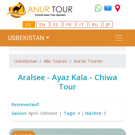
DE
EN
ES
FR
IT
RU
JP
USBEKISTAN
Usbekistan
Alle Touren
Kurze Touren
Aralsee - Ayaz Kala - Chiwa
Tour
Reiseverlauf:
Saison:
April- Oktober |
Tage:
4 |
Nächte:
3