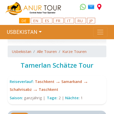
DE
EN
ES
FR
IT
RU
JP
USBEKISTAN
Usbekistan
Alle Touren
Kurze Touren
Tamerlan Schätze Tour
→
→
Reiseverlauf:
Taschkent
Samarkand
→
Sсhahrisabz
Tasсhkent
Saison:
ganzjährig |
Tage:
2 |
Nächte:
1