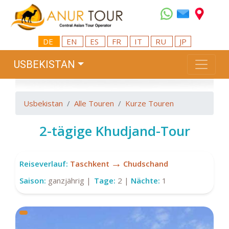
DE
EN
ES
FR
IT
RU
JP
USBEKISTAN
Usbekistan
Alle Touren
Kurze Touren
2-tägige Khudjand-Tour
→
Reiseverlauf:
Taschkent
Chudschand
Saison:
ganzjährig |
Tage:
2 |
Nächte:
1
ex