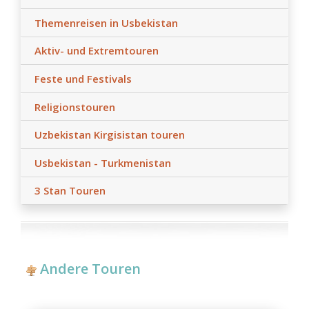
- Anur Tour übernimmt keine Haftung für Ereignisse
höherer Gewalt (z. B. Wetterbedingungen während der
Themenreisen in Usbekistan
Reise, Straßenbauarbeiten, behördliche Auflagen).
Aktiv- und Extremtouren
Feste und Festivals
Religionstouren
Uzbekistan Kirgisistan touren
Usbekistan - Turkmenistan
3 Stan Touren
Andere Touren