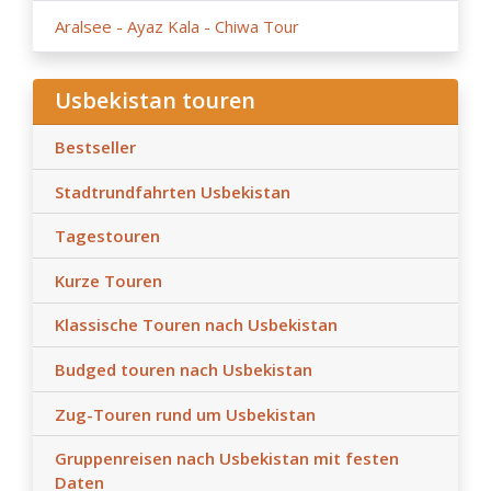
vorübergehend für Delegationen und Veranstaltungen
Aralsee - Ayaz Kala - Chiwa Tour
gesperrt werden können.
- Check-in: 14:00 Uhr, Check-out: 11:00 Uhr. Früherer
Usbekistan touren
Check-in/späterer Check-out ist nicht möglich, sofern
nicht anders angegeben.
Bestseller
- Bitte beachten Sie, dass die Fahrer kein oder nur
Grundkenntnisse in Englisch haben.
Stadtrundfahrten Usbekistan
- Alle Änderungen des Reiseverlaufs und der
Tagestouren
Transferzeiten in Abhängigkeit von internationalen
Flugankünften müssen vorab besprochen und vereinbart
Kurze Touren
werden.
- Bitte beachten Sie, dass Zugfahrten je nach
Klassische Touren nach Usbekistan
Verfügbarkeit von Zugtickets und Fahrplan durch
Budged touren nach Usbekistan
Transfers mit dem Auto ersetzt werden können.
- Nach Veröffentlichung dieser Reise können sich
Zug-Touren rund um Usbekistan
Änderungen bei Hotels, Flug- und Zugticketpreisen,
Steuererhöhungen und Wechselkursschwankungen auf
Gruppenreisen nach Usbekistan mit festen
den Reisepreis auswirken.
Daten