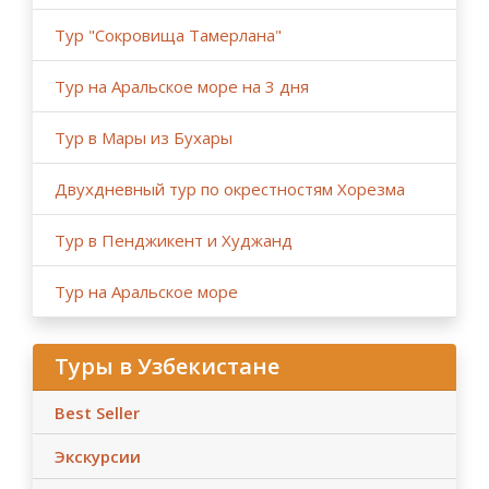
- Tashkent, Almaty - Dushanbe/ Dushanbe –
Almaty are
regular flights but can be scheduled not every day, the
Тур "Сокровища Тамерлана"
program can be slightly adjusted as per actual flight
details.
Тур на Аральское море на 3 дня
- Please confirm your return flights and provide full
information ( flight details, passport copies and if
Тур в Мары из Бухары
required, other documents for visa support) to book
the tours. We highly recommend acknowledging the
Двухдневный тур по окрестностям Хорезма
necessary documentation before the trip: valid
passport with expiration not later than 6-month, visa /
Тур в Пенджикент и Худжанд
e-visa/ LOI.
- Travel/ medical insurance is not included in the tour
Тур на Аральское море
packages as it is not obligatory, but we highly
recommend all tourists buying the travel/medical
insurance in the country of residence.
Туры в Узбекистане
- Please note that during the national holidays, during
the big summits, fairs, festivals, major sport and cultural
Best Seller
events, some parts of the roads can be temporarily
blocked for delegations and events as per government
Экскурсии
decrees.