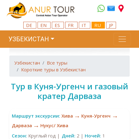
DE
EN
ES
FR
IT
RU
JP
УЗБЕКИСТАН
Узбекистан
Все туры
Короткие туры в Узбекистан
Тур в Куня-Ургенч и газовый
кратер Дарваза
→
→
Маршрут экскурсии:
Хива
Куня-Ургенч
→
Дарваза
Нукус/ Хива
Сезон:
Круглый год |
Дней:
2 |
Ночей:
1