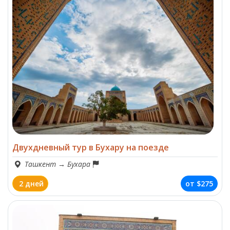
Двухдневный тур в Бухару на поезде
Ташкент
→
Бухара
2 дней
от
$275