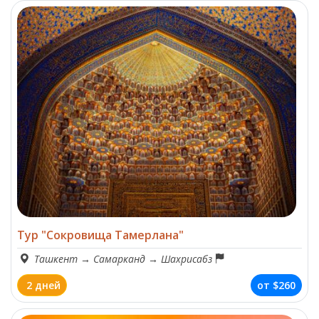
Тур "Сокровища Тамерлана"
Ташкент
→
Самарканд
→
Шахрисабз
2 дней
от
$260