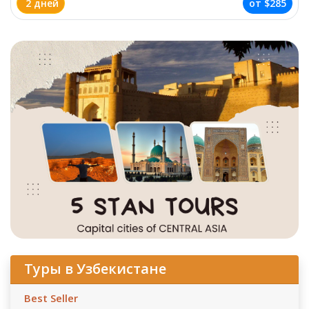
2 дней
от
$285
Туры в Узбекистане
Best Seller