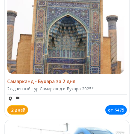
Самарканд - Бухара за 2 дня
2х-дневный тур Самарканд и Бухара 2025*
2 дней
от
$475