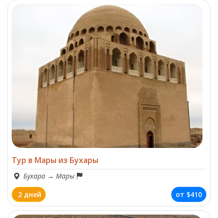
Тур в Мары из Бухары
Бухара
→
Мары
2 дней
от
$410