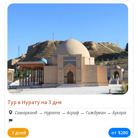
Тур в Нурату на 3 дня
Самарканд
→
Нурата
→
Асраф
→
Гиждуван
→
Бухара
3 дней
от
$280