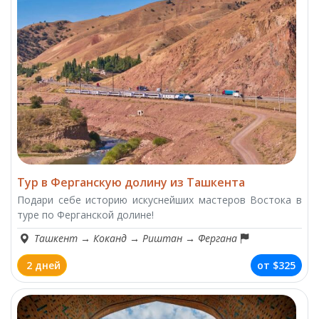
Тур в Ферганскую долину из Ташкента
Подари себе историю искуснейших мастеров Востока в
туре по Ферганской долине!
Ташкент
→
Коканд
→
Риштан
→
Фергана
2 дней
от
$325