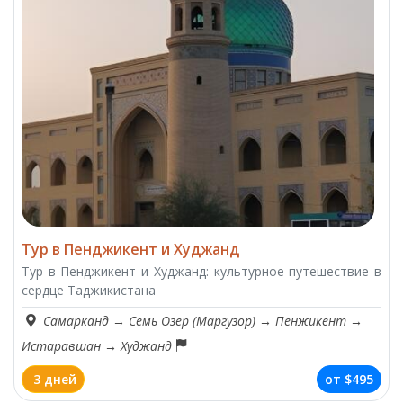
Тур в Пенджикент и Худжанд
Тур в Пенджикент и Худжанд: культурное путешествие в
сердце Таджикистана
Самарканд
→
Семь Озер (Маргузор)
→
Пенжикент
→
Истаравшан
→
Худжанд
3 дней
от
$495