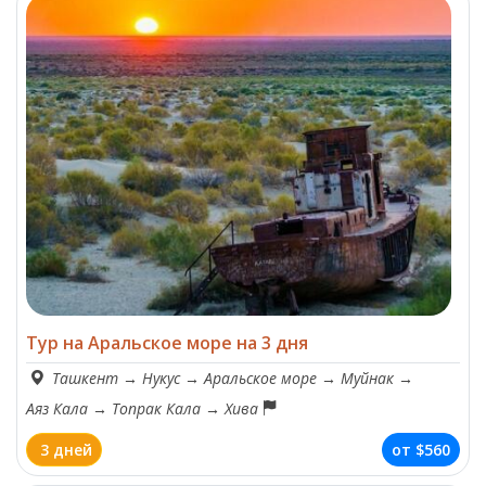
Тур на Аральское море на 3 дня
Ташкент
→
Нукус
→
Аральское море
→
Муйнак
→
Аяз Кала
→
Топрак Кала
→
Хива
3 дней
от
$560