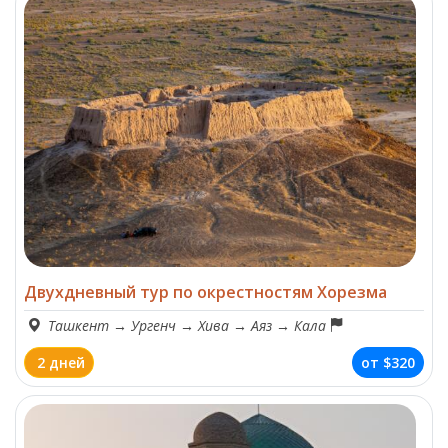
Двухдневный тур по окрестностям Хорезма
Ташкент
→
Ургенч
→
Хива
→
Аяз
→
Кала
2 дней
от
$320