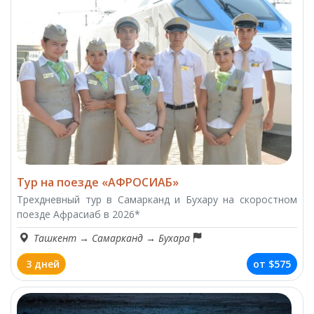
Тур на поезде «АФРОСИАБ»
Трехдневный тур в Самарканд и Бухару на скоростном
поезде Афрасиаб в 2026*
Ташкент
→
Самарканд
→
Бухара
3 дней
от
$575