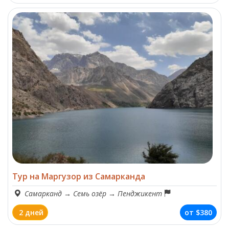
Тур на Маргузор из Самарканда
Самарканд
→
Семь озёр
→
Пенджикент
2 дней
от
$380