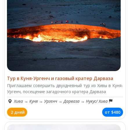
Тур в Куня-Ургенч и газовый кратер Дарваза
Приглашаем совершить двухдневный тур из Хивы в Куня-
Ургенч, посещение загадочного кратера Дарваза
Хива
→
Куня
→
Ургенч
→
Дарваза
→
Нукус/ Хива
2 дней
от
$480