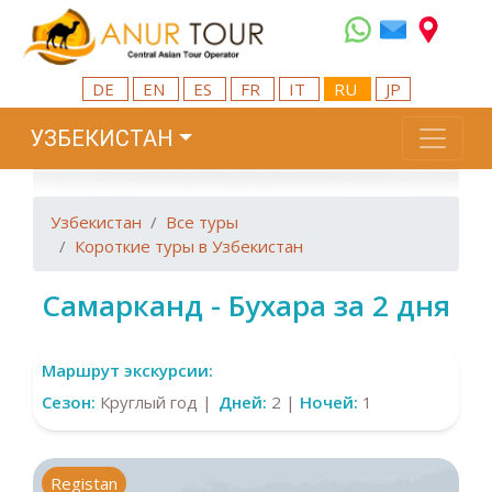
DE
EN
ES
FR
IT
RU
JP
УЗБЕКИСТАН
Узбекистан
Все туры
Короткие туры в Узбекистан
Самарканд - Бухара за 2 дня
Маршрут экскурсии:
Сезон:
Круглый год |
Дней:
2 |
Ночей:
1
Registan
G