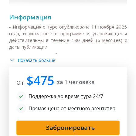
Информация
- Информация о туре опубликована 11 ноября 2025
года, и указанные в программе и условиях цены
действительны в течение 180 дней (6 месяцев) с
даты публикации.
Все цены могут быть изменены, если запрос
Показать больше
поступит после 180 дней с даты публикации,
поскольку любые изменения сезонных тарифов на
проживание в отелях, цены на авиабилеты/билеты
$475
за 1 человека
на поезд, повышение налогов и колебания
От
обменного курса могут привести к увеличению цен.
Поддержка во время тура 24/7
- По запросу маршруты групповых туров могут быть
скорректированы для индивидуальных
Прямая цена от местного агентства
путешественников или семейных частных туров;
обратите внимание, что цены на частные туры
могут быть выше, чем в групповых предложениях.
Забронировать
- Если указанные в программе отели полностью