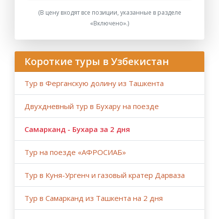
забронированы или недоступны на указанные даты
(В цену входят все позиции, указанные в разделе
в связи с приостановкой продаж/временными
«Включено».)
ремонтными работами, бронированием для
правительственной делегации и т. д., туристическая
компания оставляет за собой право забронировать
другие отели той же категории и с аналогичным
Короткие туры в Узбекистан
уровнем обслуживания в случае бронирования в
последнюю минуту из-за ограниченного времени и
Тур в Ферганскую долину из Ташкента
высокой интенсивности сезона.
Двухдневный тур в Бухару на поезде
- Мы настоятельно рекомендуем бронировать
групповые и семейные туры по Центральной Азии
Самарканд - Бухара за 2 дня
за 9-6 месяцев до начала тура, но не позднее чем за
3 месяца.
Тур на поезде «АФРОСИАБ»
Обратите внимание, что в случае позднего
бронирования (менее чем за 3 месяца) и
Тур в Куня-Ургенч и газовый кратер Дарваза
бронирования в последнюю минуту (менее чем за
10 дней) возможно, что из-за ограниченного
Тур в Самарканд из Ташкента на 2 дня
времени и высокой интенсивности сезона
бронирование отелей и билетов на поезд будет