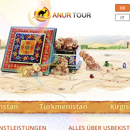
Central Asian Tour Operator
DE
IT
hstan
Turkmenistan
Kirgis
NSTLEISTUNGEN
ALLES ÜBER USBEKIS