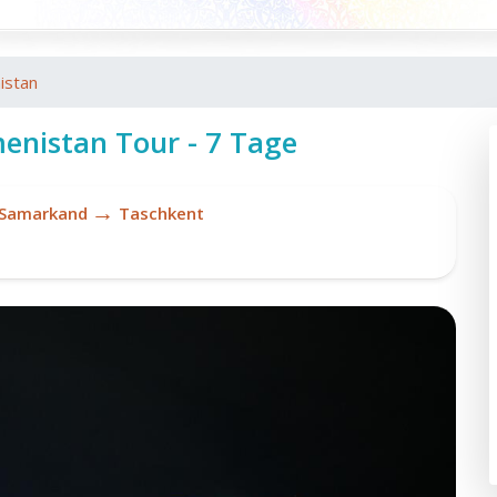
istan
enistan Tour - 7 Tage
→
Samarkand
Taschkent
Gu