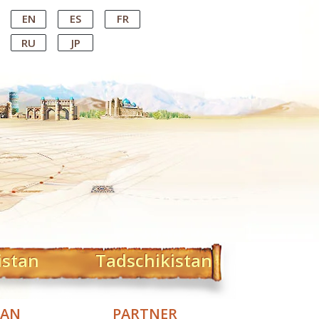
EN
ES
FR
RU
JP
istan
Tadschikistan
TAN
PARTNER