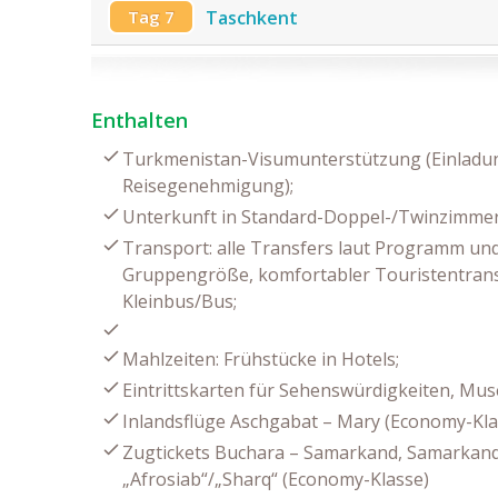
Tag 7
Taschkent
Enthalten
Turkmenistan-Visumunterstützung (Einladung
Reisegenehmigung);
Unterkunft in Standard-Doppel-/Twinzimmern
Transport: alle Transfers laut Programm un
Gruppengröße, komfortabler Touristentrans
Kleinbus/Bus;
Mahlzeiten: Frühstücke in Hotels;
Eintrittskarten für Sehenswürdigkeiten, M
Inlandsflüge Aschgabat – Mary (Economy-Kla
Zugtickets Buchara – Samarkand, Samarkan
„Afrosiab“/„Sharq“ (Economy-Klasse)