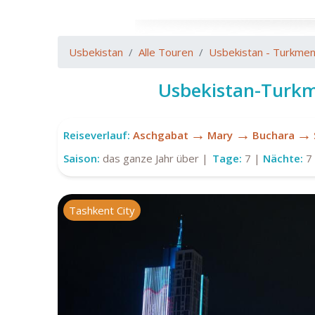
Usbekistan
Alle Touren
Usbekistan - Turkmen
Usbekistan-Turkm
→
→
→
Reiseverlauf:
Aschgabat
Mary
Buchara
Saison:
das ganze Jahr über |
Tage:
7 |
Nächte:
7
Tashkent City