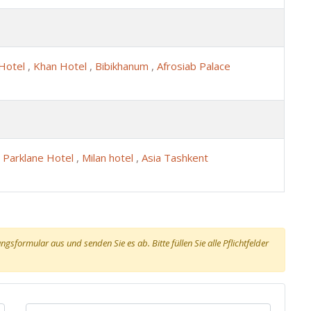
 Hotel
,
Khan Hotel
,
Bibikhanum
,
Afrosiab Palace
,
Parklane Hotel
,
Milan hotel
,
Asia Tashkent
gsformular aus und senden Sie es ab. Bitte füllen Sie alle Pflichtfelder