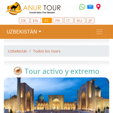
DE
EN
ES
FR
IT
RU
JP
UZBEKISTÁN
Uzbekistán
Todos los tours
Tour activo y extremo