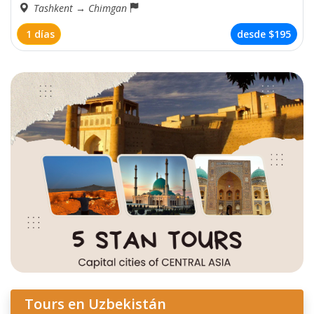
Tashkent
→
​​Chimgan
1 días
desde
$195
Tours en Uzbekistán