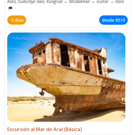
Kala, Sudochye lake, Kungrad
→
Mizdakhan
→
Guitar
→
Kala
3 días
desde
$515
Excursión al Mar de Aral (Básica)