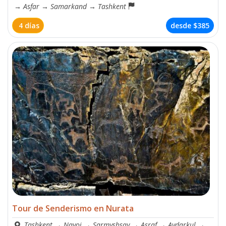
→
Asfar
→
Samarkand
→
Tashkent
4 días
desde
$385
Tour de Senderismo en Nurata
Tashkent
→
Navoi
→
Sarmyshsay
→
Asraf
→
Aydarkul
→