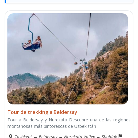
Tour de trekking a Beldersay
Tour a Beldersay y Nurekata Descubre una de las regiones
montañosas más pintorescas de Uzbekistán
Tashkent
→
Beldersay
→
Nurekata Valley
→
Shuldak