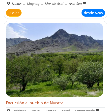
Nukus
→
Muynaq
→
Mar de Aral
→
Aral Sea
2 días
desde
$265
Excursión al pueblo de Nurata
Tashkent
→
Navoi
→
Sentab
→
Asraf
→
Samarcanda