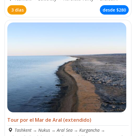
3 días
desde
$280
Tour por el Mar de Aral (extendido)
Tashkent
→
Nukus
→
Aral Sea
→
Kurgancha
→