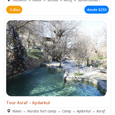
3 días
desde
$255
Tour Asraf – Aydarkul
Navoi
→
Nurata Yurt camp
→
Camp
→
Aydarkul
→
Asraf