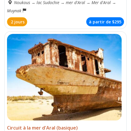
Noukous
→
lac Sudochie
→
mer d'Aral
→
Mer d'Aral
→
Muynak
2 jours
à partir de
$295
Circuit à la mer d'Aral (basique)