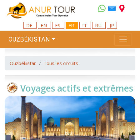
DE
EN
ES
FR
IT
RU
JP
OUZBÉKISTAN
Ouzbékistan
Tous les circuits
Voyages actifs et extrêmes