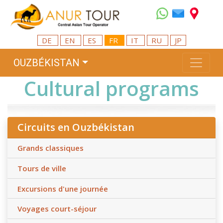
DE
EN
ES
FR
IT
RU
JP
OUZBÉKISTAN
Cultural programs
Circuits en Ouzbékistan
Grands classiques
Tours de ville
Excursions d'une journée
Voyages court-séjour