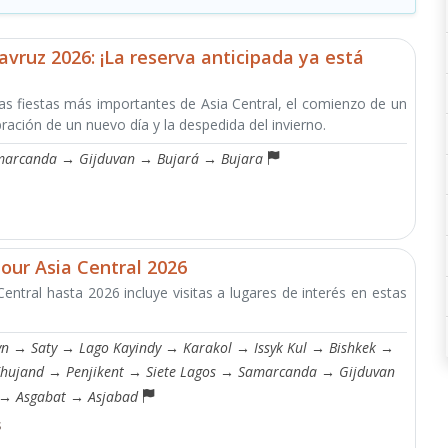
avruz 2026: ¡La reserva anticipada ya está
as fiestas más importantes de Asia Central, el comienzo de un
ración de un nuevo día y la despedida del invierno.
marcanda
→
Gijduvan
→
Bujará
→
Bujara
Tour Asia Central 2026
 Central hasta 2026 incluye visitas a lugares de interés en estas
yn
→
Saty
→
Lago Kayindy
→
Karakol
→
Issyk Kul
→
Bishkek
→
hujand
→
Penjikent
→
Siete Lagos
→
Samarcanda
→
Gijduvan
→
Asgabat
→
Asjabad
s