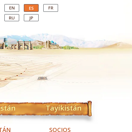
EN
FR
ES
RU
JP
istán
Tayikistán
STÁN
SOCIOS