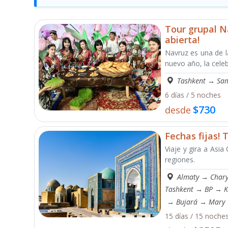
Tour grupal N
abierta!
Navruz es una de l
nuevo año, la celeb
Tashkent
→
Sa
6 días / 5 noches
$730
desde
Fechas fijas! 
Viaje y gira a Asia
regiones.
Almaty
→
Char
Tashkent
→
BP
→
K
→
Bujará
→
Mary
15 días / 15 noche