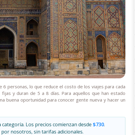
 6 personas, lo que reduce el costo de los viajes para cada
 fijas y duran de 5 a 8 días. Para aquellos que han estado
una buena oportunidad para conocer gente nueva y hacer un
a categoría. Los precios comienzan desde
$730
.
or nosotros, sin tarifas adicionales.