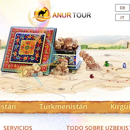
Central Asian Tour Operator
DE
IT
istán
Turkmenistán
Kirgu
SERVICIOS
TODO SOBRE UZBEKI