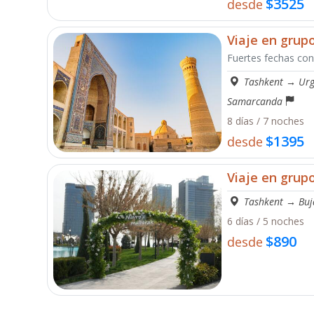
$3525
desde
Viaje en grup
Fuertes fechas con
Tashkent
→
Ur
Samarcanda
8 días / 7 noches
$1395
desde
Viaje en grup
Tashkent
→
Buj
6 días / 5 noches
$890
desde