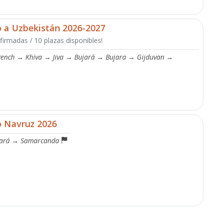
o a Uzbekistán 2026-2027
firmadas / 10 plazas disponibles!
gench
→
Khiva
→
Jiva
→
Bujará
→
Bujara
→
Gijduvan
→
o Navruz 2026
ará
→
Samarcanda