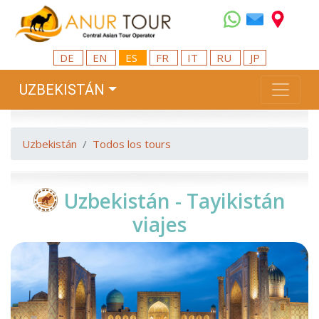
DE
EN
ES
FR
IT
RU
JP
UZBEKISTÁN
Uzbekistán
Todos los tours
Uzbekistán - Tayikistán
viajes