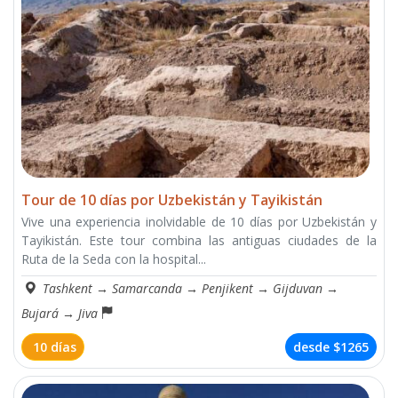
Tour de 10 días por Uzbekistán y Tayikistán
Vive una experiencia inolvidable de 10 días por Uzbekistán y
Tayikistán. Este tour combina las antiguas ciudades de la
Ruta de la Seda con la hospital...
Tashkent
→
Samarcanda
→
Penjikent
→
Gijduvan
→
Bujará
→
Jiva
10 días
desde
$1265