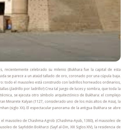
 recientemente celebrado su milenio (Bukhara fue la capital de esta
ruida se parece a un ataúd tallado de oro, coronado por una cúpula baja.
o: todo el mausoleo está construido con ladrillos horneados ordinarios,
allas (¡ladrillo por ladrillo!) Crea tal juego de luces y sombra, que toda la
al técnica, se ejecuta otro símbolo arquitectónico de Bukhara: el complejo
 Gran Minarete Kalyan (1127, considerado uno de los más altos de Asia), la
mhan (siglo XX). El espectacular panorama de la antigua Bukhara se abre
n el mausoleo de Chashma-Agrob (Chashma-Ayub, 1380), el mausoleo de
leo de Sayfiddin Bokharzi (Sayf al-Din, XIII Siglos XIV), la residencia de