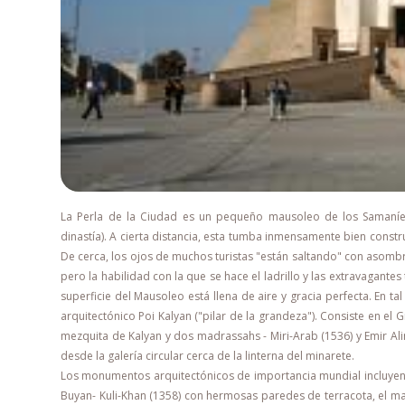
La Perla de la Ciudad es un pequeño mausoleo de los Samaníes,
dinastía). A cierta distancia, esta tumba inmensamente bien const
De cerca, los ojos de muchos turistas "están saltando" con asombr
pero la habilidad con la que se hace el ladrillo y las extravagantes t
superficie del Mausoleo está llena de aire y gracia perfecta. En t
arquitectónico Poi Kalyan ("pilar de la grandeza"). Consiste en el
mezquita de Kalyan y dos madrassahs - Miri-Arab (1536) y Emir Ali
desde la galería circular cerca de la linterna del minarete.
Los monumentos arquitectónicos de importancia mundial incluye
Buyan- Kuli-Khan (1358) con hermosas paredes de terracota, el mauso