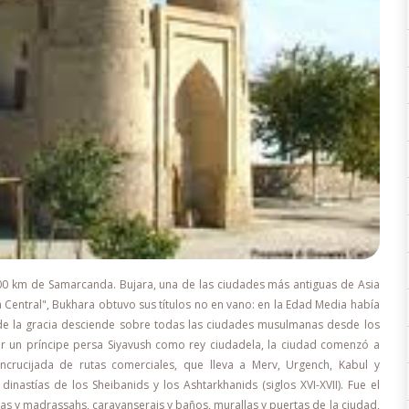
200 km de Samarcanda. Bujara, una de las ciudades más antiguas de Asia
a Central", Bukhara obtuvo sus títulos no en vano: en la Edad Media había
 de la gracia desciende sobre todas las ciudades musulmanas desde los
or un príncipe persa Siyavush como rey ciudadela, la ciudad comenzó a
ncrucijada de rutas comerciales, que lleva a Merv, Urgench, Kabul y
astías de los Sheibanids y los Ashtarkhanids (siglos XVI-XVII). Fue el
 y madrassahs, caravanserais y baños, murallas y puertas de la ciudad,