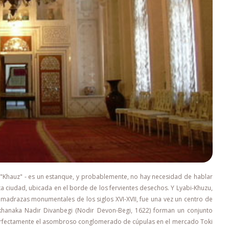
"Khauz" - es un estanque, y probablemente, no hay necesidad de hablar
 ciudad, ubicada en el borde de los fervientes desechos. Y Lyabi-Khuzu,
 madrazas monumentales de los siglos XVI-XVII, fue una vez un centro de
 khanaka Nadir Divanbegi (Nodir Devon-Begi, 1622) forman un conjunto
 perfectamente el asombroso conglomerado de cúpulas en el mercado Toki