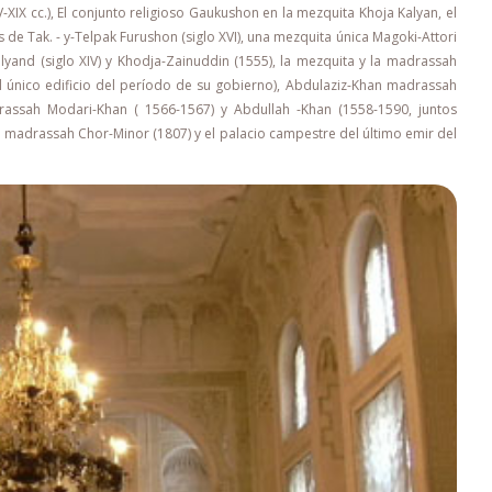
-XIX cc.), El conjunto religioso Gaukushon en la mezquita Khoja Kalyan, el
de Tak. - y-Telpak Furushon (siglo XVI), una mezquita única Magoki-Attori
Balyand (siglo XIV) y Khodja-Zainuddin (1555), la mezquita y la madrassah
- el único edificio del período de su gobierno), Abdulaziz-Khan madrassah
rassah Modari-Khan ( 1566-1567) y Abdullah -Khan (1558-1590, juntos
 madrassah Chor-Minor (1807) y el palacio campestre del último emir del