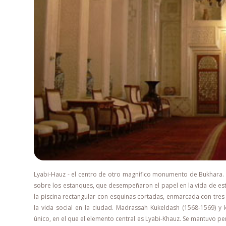
Lyabi-Hauz - el centro de otro magnífico monumento de Bukhara. 
sobre los estanques, que desempeñaron el papel en la vida de esta
la piscina rectangular con esquinas cortadas, enmarcada con tres
la vida social en la ciudad. Madrassah Kukeldash (1568-1569) y
único, en el que el elemento central es Lyabi-Khauz. Se mantuvo