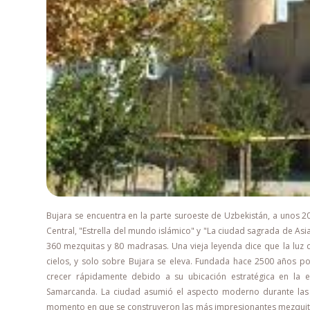
Bujara se encuentra en la parte suroeste de Uzbekistán, a unos 
Central, "Estrella del mundo islámico" y "La ciudad sagrada de Asi
360 mezquitas y 80 madrasas. Una vieja leyenda dice que la luz
cielos, y solo sobre Bujara se eleva. Fundada hace 2500 años p
crecer rápidamente debido a su ubicación estratégica en la e
Samarcanda. La ciudad asumió el aspecto moderno durante las din
momento en que se construyeron las más impresionantes mezquitas