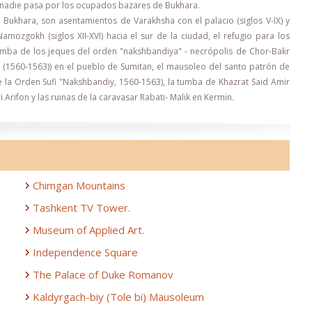
nadie pasa por los ocupados bazares de Bukhara.
ukhara, son asentamientos de Varakhsha con el palacio (siglos V-IX) y
zgokh (siglos XII-XVI) hacia el sur de la ciudad, el refugio para los
tumba de los jeques del orden "nakshbandiya" - necrópolis de Chor-Bakr
ri (1560-1563)) en el pueblo de Sumitan, el mausoleo del santo patrón de
 la Orden Sufi "Nakshbandiy, 1560-1563), la tumba de Khazrat Said Amir
Arifon y las ruinas de la caravasar Rabati- Malik en Kermin.
Chimgan Mountains
Tashkent TV Tower.
Museum of Applied Art.
Independence Square
The Palace of Duke Romanov
Kaldyrgach-biy (Tole bi) Mausoleum