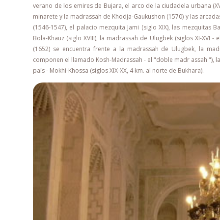
verano de los emires de Bujara, el arco de la ciudadela urbana (XV
minarete y la madrassah de Khodja-Gaukushon (1570) y las arcadas 
(1546-1547), el palacio mezquita Jami (siglo XIX), las mezquitas 
Bola-Khauz (siglo XVIII), la madrassah de Ulugbek (siglos XI-XVI 
(1652) se encuentra frente a la madrassah de Ulugbek, la mad
componen el llamado Kosh-Madrassah - el "doble madr assah "), la
país - Mokhi-Khossa (siglos XIX-XX, 4 km. al norte de Bukhara).