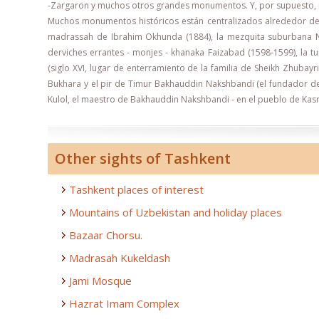
-Zargaron y muchos otros grandes monumentos. Y, por supuesto, 
Muchos monumentos históricos están centralizados alrededor de B
madrassah de Ibrahim Okhunda (1884), la mezquita suburbana Namo
derviches errantes - monjes - khanaka Faizabad (1598-1599), la 
(siglo XVI, lugar de enterramiento de la familia de Sheikh Zhubay
Bukhara y el pir de Timur Bakhauddin Nakshbandi (el fundador de
Kulol, el maestro de Bakhauddin Nakshbandi - en el pueblo de Kasri 
Other sights of Tashkent
Tashkent places of interest
Mountains of Uzbekistan and holiday places
Bazaar Chorsu.
Madrasah Kukeldash
Jami Mosque
Hazrat Imam Complex