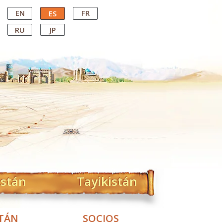
EN
FR
ES
RU
JP
istán
Tayikistán
STÁN
SOCIOS