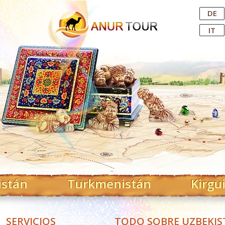
Central Asian Tour Operator
DE
IT
istán
Turkmenistán
Kirgu
SERVICIOS
TODO SOBRE UZBEKI