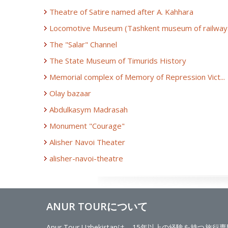
Theatre of Satire named after A. Kahhara
Locomotive Museum (Tashkent museum of railway.
The "Salar" Channel
The State Museum of Timurids History
Memorial complex of Memory of Repression Vict...
Olay bazaar
Abdulkasym Madrasah
Monument "Courage"
Alisher Navoi Theater
alisher-navoi-theatre
ANUR TOURについて
Anur Tour Uzbekistanは、15年以上の経験を持つ