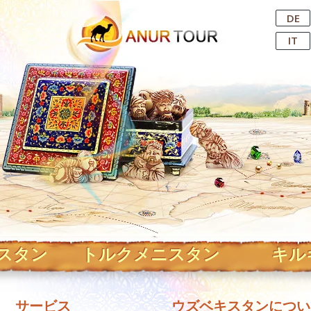
Central Asian Tour Operator
DE
IT
スタン
トルクメニスタン
キル
サービス
ウズベキスタンについ