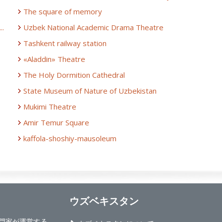
The square of memory
..
Uzbek National Academic Drama Theatre
Tashkent railway station
«Aladdin» Theatre
The Holy Dormition Cathedral
State Museum of Nature of Uzbekistan
Mukimi Theatre
Amir Temur Square
kaffola-shoshiy-mausoleum
ウズベキスタン
旅行専門家が運営する、