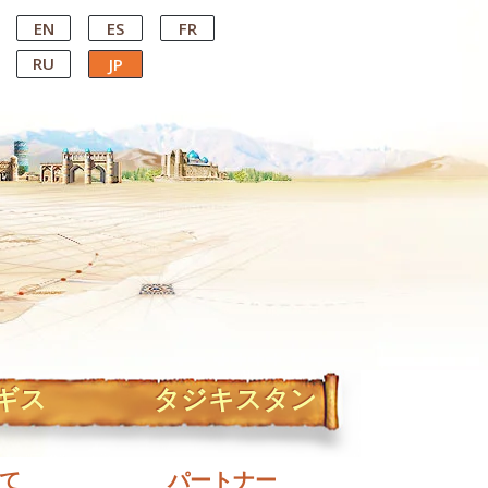
EN
ES
FR
RU
JP
ギス
タジキスタン
て
パートナー