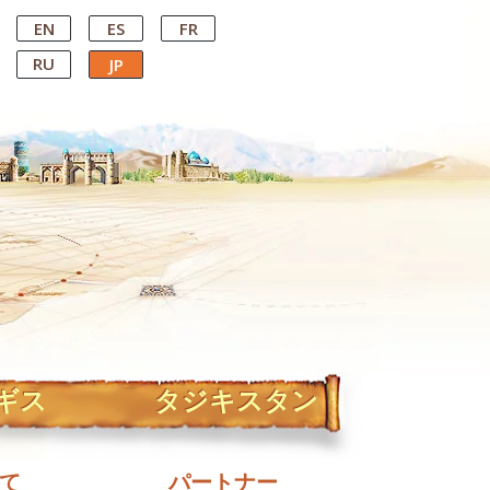
EN
ES
FR
RU
JP
ギス
タジキスタン
て
パートナー