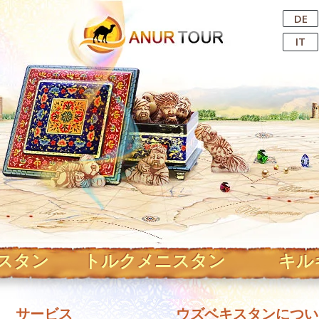
Central Asian Tour Operator
DE
IT
スタン
トルクメニスタン
キル
サービス
ウズベキスタンについ