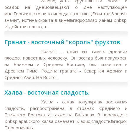
&laquo;Пусть хрустальный бокал и
осадок на днеВозвещают о дне наступающем
мне.Горьким это вино иногда называют,Если так &ndash;
значит, истина скрыта в вине!&raquo;Омар Хайам &nbsp;
И действительно, т...
Гранат - восточный "король" фруктов
Гранат - один из самых древних
плодов, известных человеку. Он всегда был популярен
на Ближнем и Среднем Востоке, был известен в
Древнем Риме. Родина граната - Северная Африка и
Средняя Азия. На Восто...
Халва - восточная сладость.
Халва - самая популярная восточная
сладость, распространена в странах Среднего и
Ближнего Востока, а также на Балканах. В переводе с
&nbsp;арабского халва означает &laquo;сладость&raquo;.
Первоначаль...