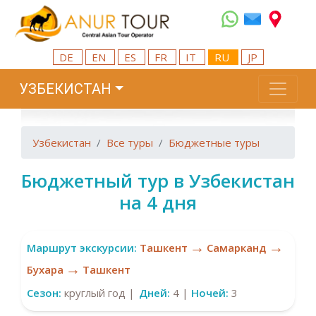
DE
EN
ES
FR
IT
RU
JP
УЗБЕКИСТАН
Узбекистан
Все туры
Бюджетные туры
Бюджетный тур в Узбекистан
на 4 дня
→
→
Маршрут экскурсии:
Ташкент
Самарканд
→
Бухара
Ташкент
Сезон:
круглый год |
Дней:
4 |
Ночей:
3