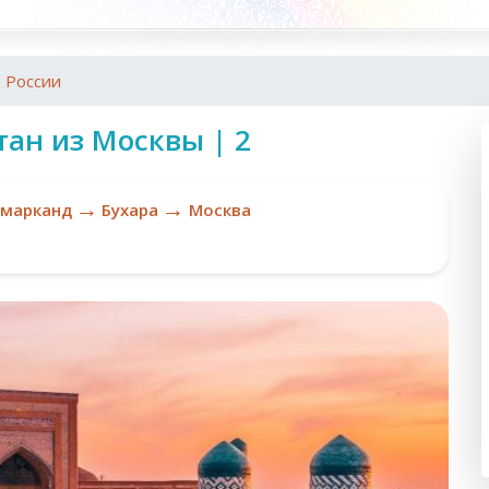
з России
тан из Москвы | 2
→
→
амарканд
Бухара
Москва
Ta