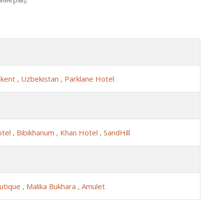
hkent
,
Uzbekistan
,
Parklane Hotel
otel
,
Bibikhanum
,
Khan Hotel
,
SandHill
outique
,
Malika Bukhara
,
Amulet