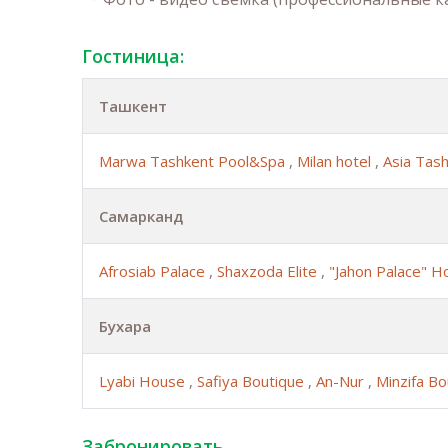
Гостиница:
Ташкент
Marwa Tashkent Pool&Spa
,
Milan hotel
,
Asia Tas
Самарканд
Afrosiab Palace
,
Shaxzoda Elite
,
"Jahon Palace" H
Бухара
Lyabi House
,
Safiya Boutique
,
An-Nur
,
Minzifa B
Забронировать