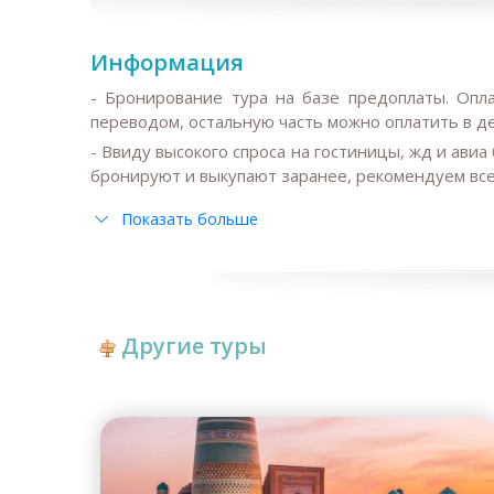
Информация
- Бронирование тура на базе предоплаты. Опл
переводом, остальную часть можно оплатить в д
-
Ввиду высокого спроса на гостиницы, жд и авиа 
бронируют и выкупают заранее, рекомендуем все
Показать больше
- После даты публикации любые изменения це
железнодорожные билеты, повышении налогов
базовую цену тура;
- Стандартный заезд в гостиницу 14.00, выезд
Другие туры
если не указаны в программе.
- Все изменения в основном маршруте должн
вылета/прибытия международных рейсов и предв
-
Обратите внимание,
что поездки на поезда
с доплатой в зависимости от наличия билетов