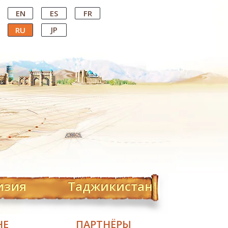
EN
ES
FR
JP
RU
изия
Таджикистан
НЕ
ПАРТНЁРЫ