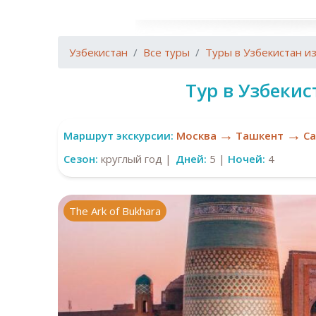
Узбекистан
Все туры
Туры в Узбекистан и
Тур в Узбекис
→
→
Маршрут экскурсии:
Москва
Ташкент
С
Сезон:
круглый год |
Дней:
5 |
Ночей:
4
The Ark of Bukhara