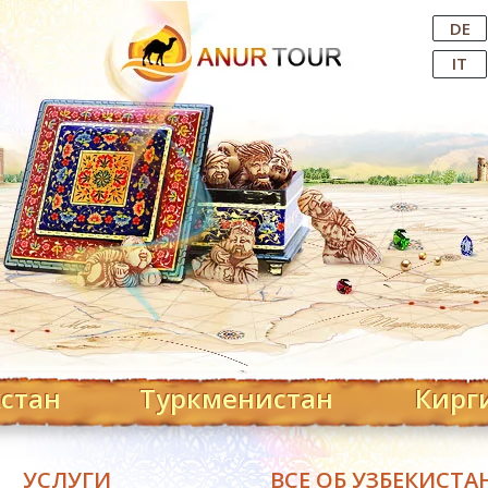
Central Asian Tour Operator
DE
IT
хстан
Туркменистан
Кирг
УСЛУГИ
ВСЕ ОБ УЗБЕКИСТА