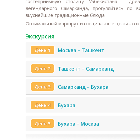
гостеприимную столицу Узбекистана - дре
легендарного Самарканда, прогуляйтесь по 
вкуснейшие традиционные блюда.
Оптимальный маршрут и специальные цены - отк
Экскурсия
День 1
Москва – Ташкент
День 2
Ташкент – Самарканд
День 3
Самарканд – Бухара
День 4
Бухара
День 5
Бухара – Москва