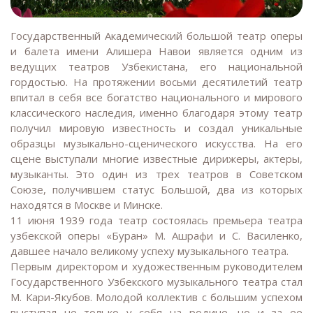
Государственный Академический большой театр оперы
и балета имени Алишера Навои является одним из
ведущих театров Узбекистана, его национальной
гордостью. На протяжении восьми десятилетий театр
впитал в себя все богатство национального и мирового
классического наследия, именно благодаря этому театр
получил мировую известность и создал уникальные
образцы музыкально-сценического искусства. На его
сцене выступали многие известные дирижеры, актеры,
музыканты. Это один из трех театров в Советском
Союзе, получившем статус Большой, два из которых
находятся в Москве и Минске.
11 июня 1939 года театр состоялась премьера театра
узбекской оперы «Буран» М. Ашрафи и С. Василенко,
давшее начало великому успеху музыкального театра.
Первым директором и художественным руководителем
Государственного Узбекского музыкального театра стал
М. Кари-Якубов. Молодой коллектив с большим успехом
выступал не только у себя на родине, но и за ее