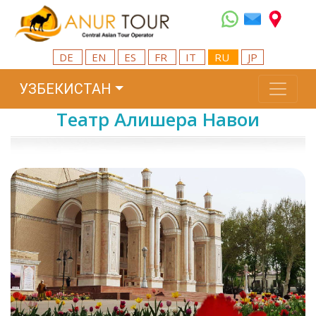
DE
EN
ES
FR
IT
RU
JP
УЗБЕКИСТАН
Театр Алишера Навои