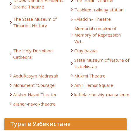
Uzbek National Academic
The "Salar" Channel
Drama Theatre
Tashkent railway station
The State Museum of
«Aladdin» Theatre
Timurids History
Memorial complex of
Memory of Repression
Vict...
The Holy Dormition
Olay bazaar
Cathedral
State Museum of Nature of
Uzbekistan
Abdulkasym Madrasah
Mukimi Theatre
Monument "Courage"
Amir Temur Square
Alisher Navoi Theater
kaffola-shoshiy-mausoleum
alisher-navoi-theatre
Туры в Узбекистане