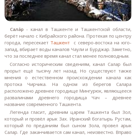
Сала́р
- канал в Ташкенте и Ташкентской области,
берёт начало с Кибрайского района. Протекая по центру
города, пересекает
Ташкент
с северо-востока на юго-
запад, вбирает воды каналов Чаули и Бурджар. Заметно,
что за последнее время канал стал менее полноводным.
Согласно историческим сведениям, канал Салар был
прорыт ещё тысячу лет назад. Но существуют также
мнения о естественном происхождении канала как
протока Чирчика. На одном из берегов Салара
расположено древнее городище Мингурюк, являющееся
развалинами древнего городища Чач – древнее
название современного Ташкента.
Легенда гласит, древним царем Ташкента был Зол,
который и провёл арык Зах. Иранский богатырь Рустам,
который по преданиям был сыном Зола, провел арык
Салар. Где заканчивается сам канал, неизвестно. Вправо