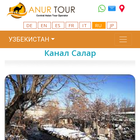
DE
EN
ES
FR
IT
RU
JP
УЗБЕКИСТАН
Канал Салар