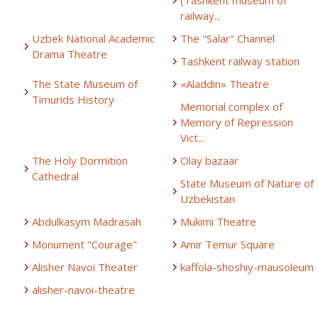
railway...
Uzbek National Academic
The "Salar" Channel
Drama Theatre
Tashkent railway station
The State Museum of
«Aladdin» Theatre
Timurids History
Memorial complex of
Memory of Repression
Vict...
The Holy Dormition
Olay bazaar
Cathedral
State Museum of Nature of
Uzbekistan
Abdulkasym Madrasah
Mukimi Theatre
Monument "Courage"
Amir Temur Square
Alisher Navoi Theater
kaffola-shoshiy-mausoleum
alisher-navoi-theatre