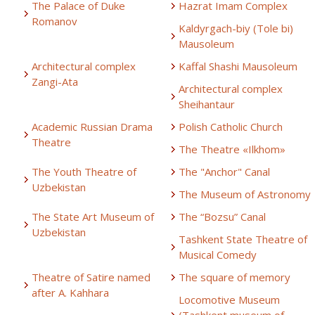
The Palace of Duke
Hazrat Imam Complex
Romanov
Kaldyrgach-biy (Tole bi)
Mausoleum
Architectural complex
Kaffal Shashi Mausoleum
Zangi-Ata
Architectural complex
Sheihantaur
Academic Russian Drama
Polish Catholic Church
Theatre
The Theatre «Ilkhom»
The Youth Theatre of
The "Anchor" Canal
Uzbekistan
The Museum of Astronomy
The State Art Museum of
The “Bozsu” Canal
Uzbekistan
Tashkent State Theatre of
Musical Comedy
Theatre of Satire named
The square of memory
after A. Kahhara
Locomotive Museum
(Tashkent museum of