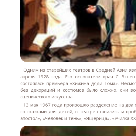
Одним из старейших театров в Средней Азии яв
апреля 1928 года. Его основатели врач С. Этье
состоялась премьера «Хижина дяди Тома». Несмо
без декораций и костюмов было сложно, они вс
сценического искусства.
13 мая 1967 года произошло разделение на два 
со сказками для детей, в театре ставились и пр
апостол», «Человек и тень», «Ящерица», «Училка XX