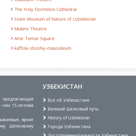
The Holy Dormition Cathedral
State Museum of Nature of Uzbekistan
Mukimi Theatre
Amir Temur Square
kaffola-shoshiy-mausoleum
УЗБЕКИСТАН
, предлагающая
Все об Узбекистане
е чем 15-летним
Великий Шёлковый путь
History of Uzbekistan
бываемые, яркие
ому Шёлковому
Города Узбекистана
Достопримечательности Узбекистана