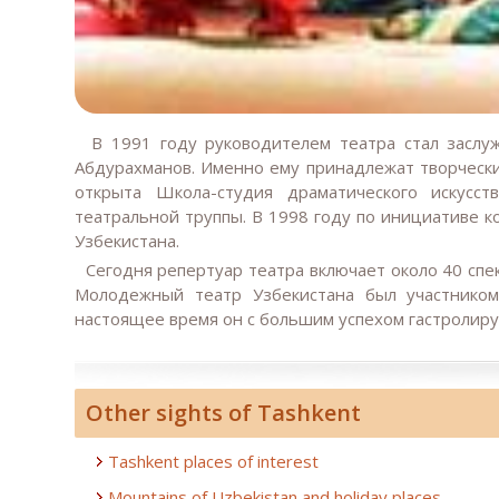
В 1991 году руководителем театра стал заслуж
Абдурахманов. Именно ему принадлежат творческий
открыта Школа-студия драматического искусст
театральной труппы. В 1998 году по инициативе
Узбекистана.
Сегодня репертуар театра включает около 40 спек
Молодежный театр Узбекистана был участником
настоящее время он с большим успехом гастролиру
Other sights of Tashkent
Tashkent places of interest
Mountains of Uzbekistan and holiday places