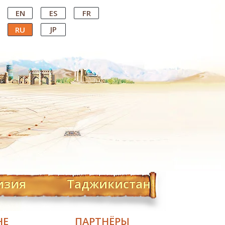
EN
ES
FR
JP
RU
изия
Таджикистан
НЕ
ПАРТНЁРЫ