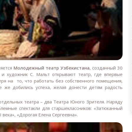
ляется
Молодежный театр
Узбекистана
, созданный 30
н и художник С. Мальт открывают театр, где впервые
тря на то, что работать без собственного помещения,
е же добились успеха, желая донести детям радость
отдельных театра – два Театра Юного Зрителя. Наряду
облемные спектакли для старшеклассников: «Затюканный
I века», «Дорогая Елена Сергеевна».