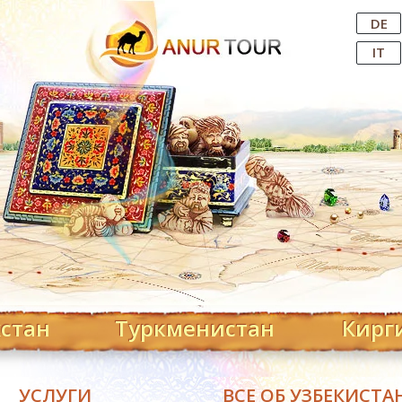
Central Asian Tour Operator
DE
IT
хстан
Туркменистан
Кирг
УСЛУГИ
ВСЕ ОБ УЗБЕКИСТА