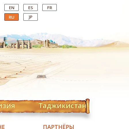
EN
ES
FR
JP
RU
изия
Таджикистан
НЕ
ПАРТНЁРЫ