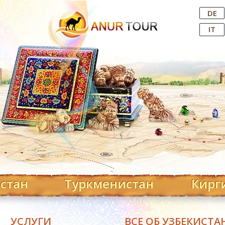
Central Asian Tour Operator
DE
IT
хстан
Туркменистан
Кирг
УСЛУГИ
ВСЕ ОБ УЗБЕКИСТА