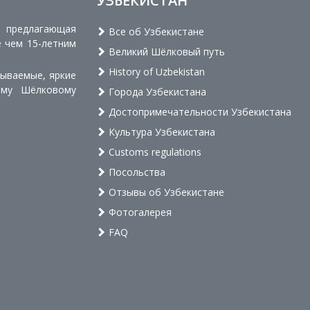
УЗБЕКИСТАН
, предлагающая
Все об Узбекистане
е чем 15-летним
Великий Шёлковый путь
History of Uzbekistan
бываемые, яркие
ому Шёлковому
Города Узбекистана
Достопримечательности Узбекистана
Культура Узбекистана
Customs regulations
Посольства
Отзывы об Узбекистане
Фотогалерея
FAQ