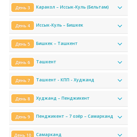
Каракол – Иссык-Куль (Бельтам)
День 3
Иссык-Куль – Бишкек
День 4
Бишкек – Ташкент
День 5
Ташкент
День 6
Ташкент - КПП - Худжанд
День 7
Худжанд – Пенджикент
День 8
Пенджикент – 7 озёр – Самарканд
День 9
Самарканд
День 10