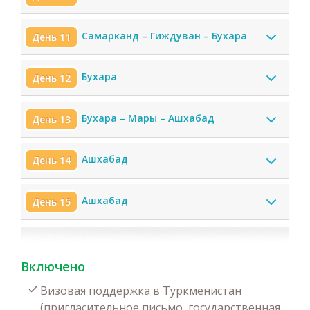
Самарканд – Гиждуван – Бухара
День 11
Бухара
День 12
Бухара – Мары – Ашхабад
День 13
Ашхабад
День 14
Ашхабад
День 15
Включено
Визовая поддержка в Туркменистан
(пригласительное письмо, государственная