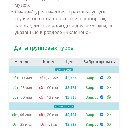
музеях;
*
Личная/туристическая страховка; услуги
грузчиков на жд вокзалах и аэропортах,
чаевые, личные расходы и другие услуги, не
указанные в разделе «Включено».
Даты групповых туров
Начало
Конец
Цена
Забронировать
Spring 2026
сбт
,
09 мая
сбт
,
23 мая
$3,525
Запрос
сбт
,
23 мая
сбт
,
06 июн
$3,525
Запрос
сбт
,
30 мая
сбт
,
13 июн
$3,525
Запрос
Summer 2026
сбт
,
06 июн
сбт
,
20 июн
$3,525
Запрос
сбт
,
25 июл
сбт
,
08 авг
$3,525
Запрос