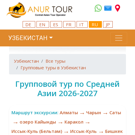
DE
EN
ES
FR
IT
RU
JP
УЗБЕКИСТАН
Узбекистан
Все туры
Групповые туры в Узбекистан
Групповой тур по Средней
Азии 2026-2027
→
→
Маршрут экскурсии:
Алматы
Чарын
Саты
→
→
→
озеро Кайынды
Каракол
→
→
Иссык-Куль (Бельтам)
Иссык-Куль
Бишкек