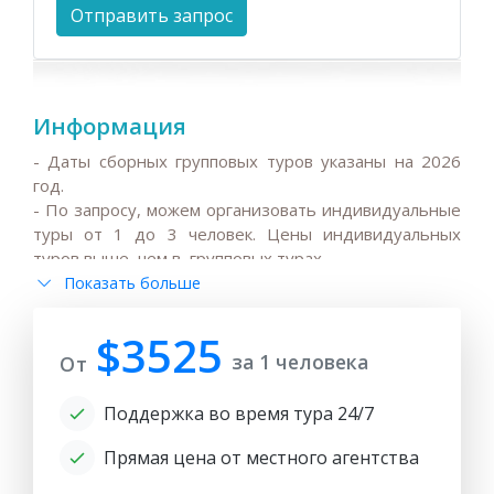
Информация
- Даты сборных групповых туров указаны на 2026
год.
-
По запросу, можем организовать индивидуальные
туры от 1 до 3 человек
. Цены индивидуальных
туров выше, чем в групповых турах.
Показать больше
- Бронирование тура на базе предоплаты. Оплата
производится частично или полностью банковским
переводом, остальную часть можно оплатить в день
$3525
за 1 человека
прибытия в Ташкент.
От
-
Ввиду высокого спроса на гостиницы, жд и авиа
Поддержка во время тура 24/7
билеты на весенне- летний сезон ( март - июнь) и
осенний сезон ( август - ноябрь), рекомендуем всем
Прямая цена от местного агентства
гостям раннее бронирование.
- Для оформления визовой поддержки - письма