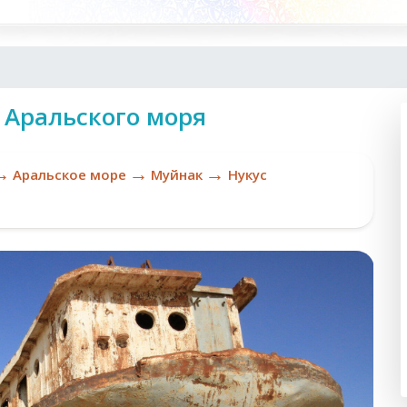
 Аральского моря
→
→
→
Аральское море
Муйнак
Нукус