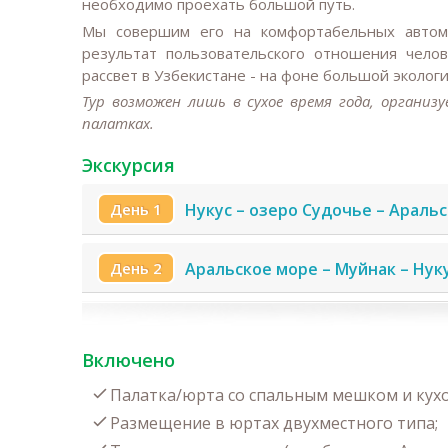
необходимо проехать большой путь.
Мы совершим его на комфортабельных автомо
результат пользовательского отношения чело
рассвет в Узбекистане - на фоне большой эколог
Тур возможен лишь в сухое время года, организ
палатках.
Экскурсия
День 1
Нукус – озеро Судочье – Араль
День 2
Аральское море – Муйнак – Нук
Включено
Палатка/юрта со спальным мешком и кух
Размещение в юртах двухместного типа;