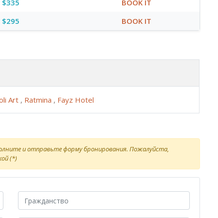
$335
BOOK IT
$295
BOOK IT
oli Art
,
Ratmina
,
Fayz Hotel
полните и отправьте форму бронирования. Пожалуйста,
ой (*)