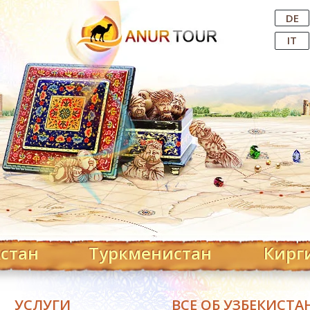
Central Asian Tour Operator
DE
IT
хстан
Туркменистан
Кирг
УСЛУГИ
ВСЕ ОБ УЗБЕКИСТА