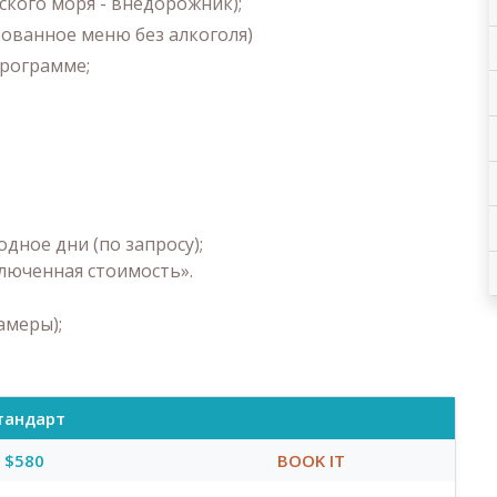
ского моря - внедорожник);
рованное меню без алкоголя)
программе;
одное дни (по запросу);
ключенная стоимость».
амеры);
тандарт
$580
BOOK IT