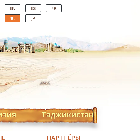
EN
ES
FR
JP
RU
изия
Таджикистан
НЕ
ПАРТНЁРЫ